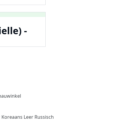
lle) -
eauwinkel
r Koreaans
Leer Russisch