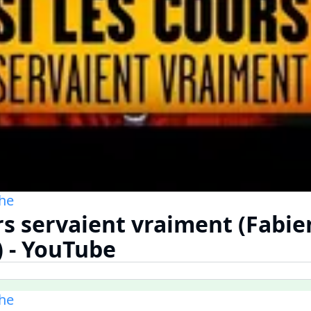
he
urs servaient vraiment (Fabie
) - YouTube
he