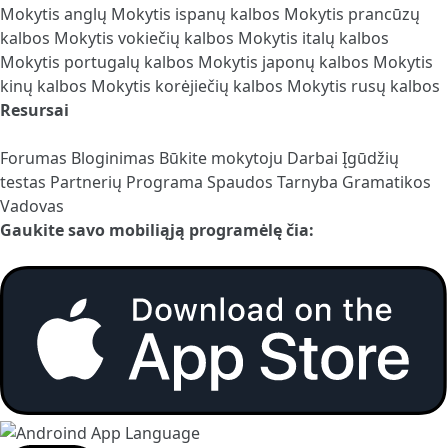
Mokytis anglų
Mokytis ispanų kalbos
Mokytis prancūzų
kalbos
Mokytis vokiečių kalbos
Mokytis italų kalbos
Mokytis portugalų kalbos
Mokytis japonų kalbos
Mokytis
kinų kalbos
Mokytis korėjiečių kalbos
Mokytis rusų kalbos
Resursai
Forumas
Bloginimas
Būkite mokytoju
Darbai
Įgūdžių
testas
Partnerių Programa
Spaudos Tarnyba
Gramatikos
Vadovas
Gaukite savo mobiliąją programėlę čia: