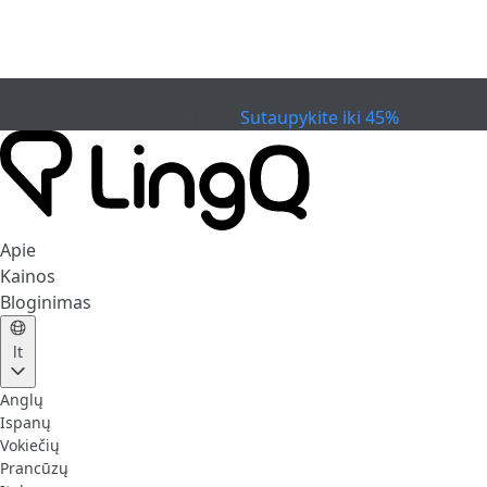
PASIBAIGĖ
Švęskite taurę
Extended Sale
Sutaupykite iki 45%
Apie
Kainos
Bloginimas
lt
Anglų
Ispanų
Vokiečių
Prancūzų