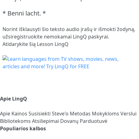
* Benni lacht. *
Norint išklausyti šio teksto audio įrašų ir išmokti žodyną,
užsiregistruokite
nemokamai LingQ paskyrai.
Atidarykite šią Lesson LingQ
Apie LingQ
Apie
Kainos
Susisiekti
Steve'o Metodas
Mokykloms
Verslui
Bibliotekoms
Atsiliepimai
Dovanų Parduotuvė
Populiarios kalbos