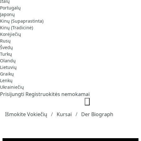
Italų
Portugalų
Japonų
Kinų (Supaprastinta)
Kinų (Tradicinė)
Korėjiečių
Rusų
Švedų
Turkų
Olandų
Lietuvių
Graikų
Lenkų
Ukrainiečių
Prisijungti
Registruokitės nemokamai
Išmokite Vokiečių
Kursai
Der Biograph