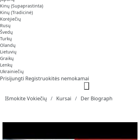
Kinų (Supaprastinta)
Kinų (Tradicinė)
Korėjiečių
Rusų
Švedų
Turkų
Olandų
Lietuvių
Graikų
Lenkų
Ukrainiečių
Prisijungti
Registruokitės nemokamai
Išmokite Vokiečių
Kursai
Der Biograph