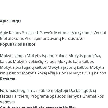
Apie LingQ
Apie
Kainos
Susisiekti
Steve'o Metodas
Mokykloms
Verslui
Bibliotekoms
Atsiliepimai
Dovanų Parduotuvė
Populiarios kalbos
Mokytis anglų
Mokytis ispanų kalbos
Mokytis prancūzų
kalbos
Mokytis vokiečių kalbos
Mokytis italų kalbos
Mokytis portugalų kalbos
Mokytis japonų kalbos
Mokytis
kinų kalbos
Mokytis korėjiečių kalbos
Mokytis rusų kalbos
Resursai
Forumas
Bloginimas
Būkite mokytoju
Darbai
Įgūdžių
testas
Partnerių Programa
Spaudos Tarnyba
Gramatikos
Vadovas
Gaukite savo mobiliąją programėlę čia: