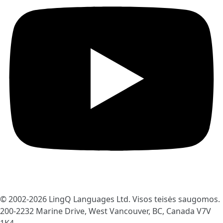
© 2002-2026
LingQ Languages Ltd.
Visos teisės saugomos.
200-2232 Marine Drive, West Vancouver, BC, Canada
V7V
1K4