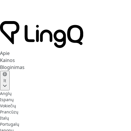
Apie
Kainos
Bloginimas
lt
Anglų
Ispanų
Vokiečių
Prancūzų
Italų
Portugalų
Japonų