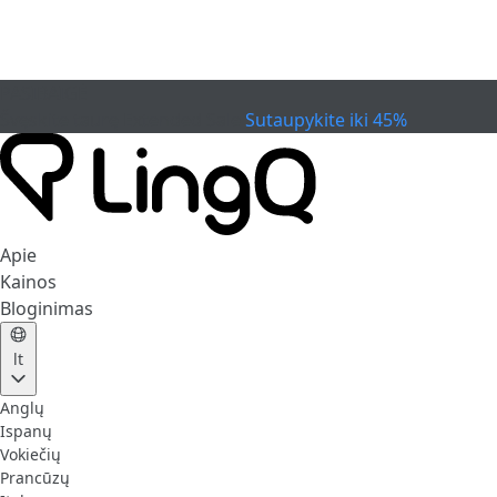
PASIBAIGĖ
Švęskite taurę
Extended Sale
Sutaupykite iki 45%
Apie
Kainos
Bloginimas
lt
Anglų
Ispanų
Vokiečių
Prancūzų