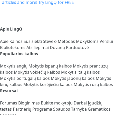
Apie LingQ
Apie
Kainos
Susisiekti
Steve'o Metodas
Mokykloms
Verslui
Bibliotekoms
Atsiliepimai
Dovanų Parduotuvė
Populiarios kalbos
Mokytis anglų
Mokytis ispanų kalbos
Mokytis prancūzų
kalbos
Mokytis vokiečių kalbos
Mokytis italų kalbos
Mokytis portugalų kalbos
Mokytis japonų kalbos
Mokytis
kinų kalbos
Mokytis korėjiečių kalbos
Mokytis rusų kalbos
Resursai
Forumas
Bloginimas
Būkite mokytoju
Darbai
Įgūdžių
testas
Partnerių Programa
Spaudos Tarnyba
Gramatikos