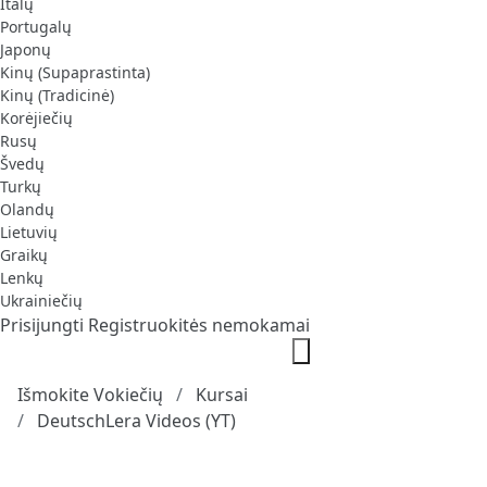
Italų
Portugalų
Japonų
Kinų (Supaprastinta)
Kinų (Tradicinė)
Korėjiečių
Rusų
Švedų
Turkų
Olandų
Lietuvių
Graikų
Lenkų
Ukrainiečių
Prisijungti
Registruokitės nemokamai
Išmokite Vokiečių
Kursai
DeutschLera Videos (YT)