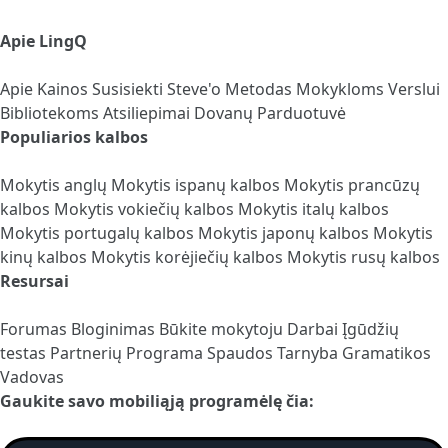
Apie LingQ
Apie
Kainos
Susisiekti
Steve'o Metodas
Mokykloms
Verslui
Bibliotekoms
Atsiliepimai
Dovanų Parduotuvė
Populiarios kalbos
Mokytis anglų
Mokytis ispanų kalbos
Mokytis prancūzų
kalbos
Mokytis vokiečių kalbos
Mokytis italų kalbos
Mokytis portugalų kalbos
Mokytis japonų kalbos
Mokytis
kinų kalbos
Mokytis korėjiečių kalbos
Mokytis rusų kalbos
Resursai
Forumas
Bloginimas
Būkite mokytoju
Darbai
Įgūdžių
testas
Partnerių Programa
Spaudos Tarnyba
Gramatikos
Vadovas
Gaukite savo mobiliąją programėlę čia: