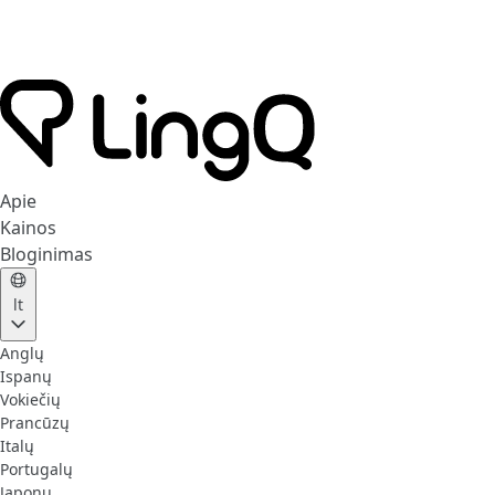
Apie
Kainos
Bloginimas
lt
Anglų
Ispanų
Vokiečių
Prancūzų
Italų
Portugalų
Japonų