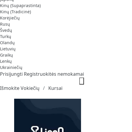
Kinų (Supaprastinta)
Kinų (Tradicinė)
Korėjiečių
Rusų
Švedų
Turkų
Olandų
Lietuvių
Graikų
Lenkų
Ukrainiečių
Prisijungti
Registruokitės nemokamai
Išmokite Vokiečių
Kursai