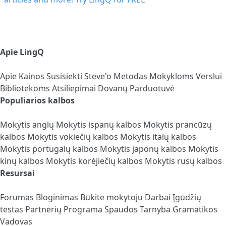
Apie LingQ
Apie
Kainos
Susisiekti
Steve'o Metodas
Mokykloms
Verslui
Bibliotekoms
Atsiliepimai
Dovanų Parduotuvė
Populiarios kalbos
Mokytis anglų
Mokytis ispanų kalbos
Mokytis prancūzų
kalbos
Mokytis vokiečių kalbos
Mokytis italų kalbos
Mokytis portugalų kalbos
Mokytis japonų kalbos
Mokytis
kinų kalbos
Mokytis korėjiečių kalbos
Mokytis rusų kalbos
Resursai
Forumas
Bloginimas
Būkite mokytoju
Darbai
Įgūdžių
testas
Partnerių Programa
Spaudos Tarnyba
Gramatikos
Vadovas