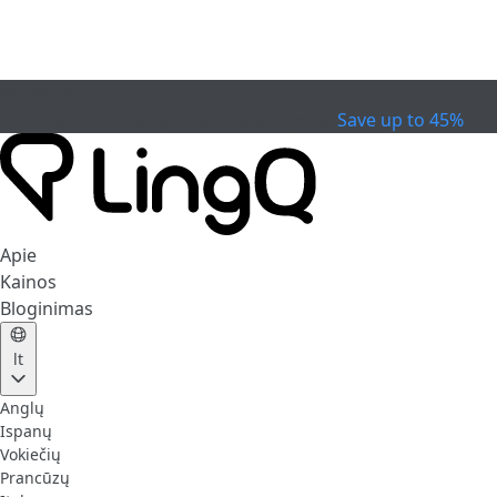
PASIBAIGĖ
Celebrate the Cup
Specialus pasiūlymas
Save up to 45%
Apie
Kainos
Bloginimas
lt
Anglų
Ispanų
Vokiečių
Prancūzų