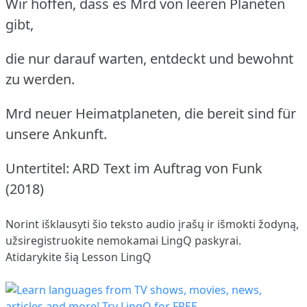
Wir hoffen, dass es Mrd von leeren Planeten
gibt,
die nur darauf warten, entdeckt und bewohnt
zu werden.
Mrd neuer Heimatplaneten, die bereit sind für
unsere Ankunft.
Untertitel: ARD Text im Auftrag von Funk
(2018)
Norint išklausyti šio teksto audio įrašų ir išmokti žodyną,
užsiregistruokite
nemokamai LingQ paskyrai.
Atidarykite šią Lesson LingQ