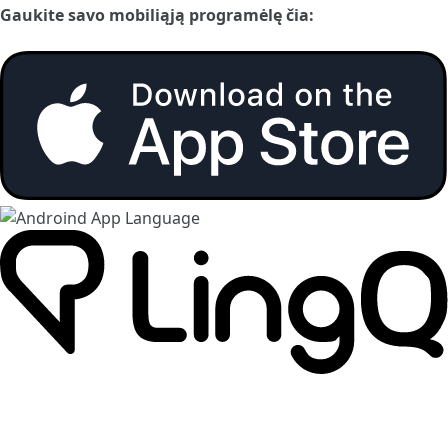
Gaukite savo mobiliąją programėlę čia: