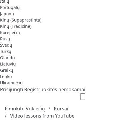
Italų
Portugalų
Japonų
Kinų (Supaprastinta)
Kinų (Tradicinė)
Korėjiečių
Rusų
Švedų
Turkų
Olandų
Lietuvių
Graikų
Lenkų
Ukrainiečių
Prisijungti
Registruokitės nemokamai
Išmokite Vokiečių
Kursai
Video lessons from YouTube