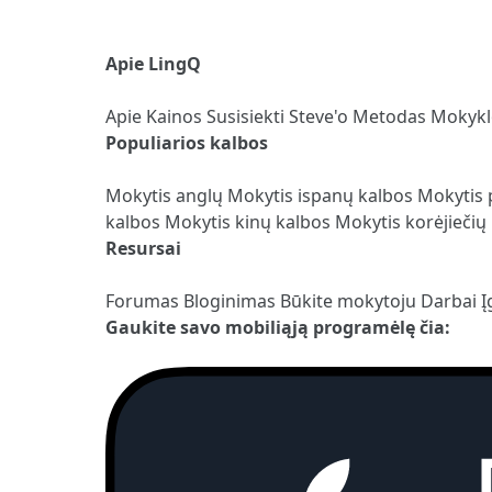
Apie LingQ
Apie
Kainos
Susisiekti
Steve'o Metodas
Mokyk
Populiarios kalbos
Mokytis anglų
Mokytis ispanų kalbos
Mokytis 
kalbos
Mokytis kinų kalbos
Mokytis korėjiečių
Resursai
Forumas
Bloginimas
Būkite mokytoju
Darbai
Į
Gaukite savo mobiliąją programėlę čia: