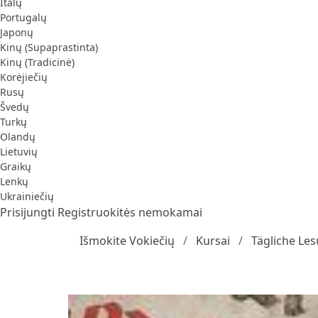
Italų
Portugalų
Japonų
Kinų (Supaprastinta)
Kinų (Tradicinė)
Korėjiečių
Rusų
Švedų
Turkų
Olandų
Lietuvių
Graikų
Lenkų
Ukrainiečių
Prisijungti
Registruokitės nemokamai
Išmokite Vokiečių
Kursai
Tägliche Le