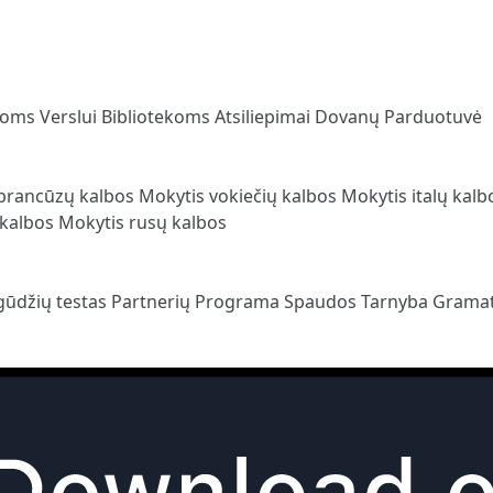
loms
Verslui
Bibliotekoms
Atsiliepimai
Dovanų Parduotuvė
prancūzų kalbos
Mokytis vokiečių kalbos
Mokytis italų kal
 kalbos
Mokytis rusų kalbos
gūdžių testas
Partnerių Programa
Spaudos Tarnyba
Gramat