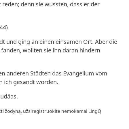
ht reden; denn sie wussten, dass er der
44)
adt und ging an einen einsamen Ort.
Aber die
 fanden, wollten sie ihn daran hindern
 den anderen Städten das Evangelium vom
n ich gesandt worden.
Judäas.
kti žodyną,
užsiregistruokite
nemokamai LingQ