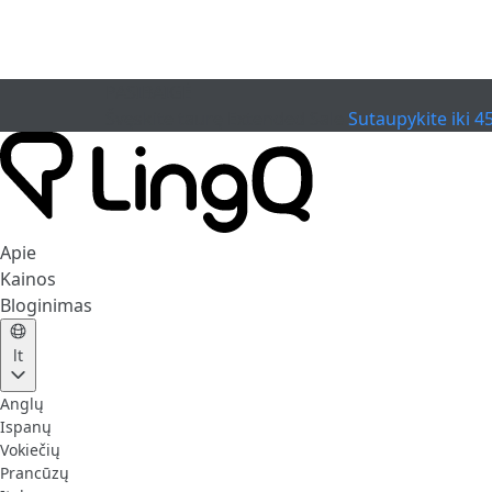
PASIBAIGĖ
Švęskite taurę
Extended Sale
Sutaupykite iki 4
Apie
Kainos
Bloginimas
lt
Anglų
Ispanų
Vokiečių
Prancūzų