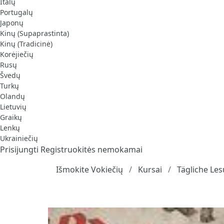
Italų
Portugalų
Japonų
Kinų (Supaprastinta)
Kinų (Tradicinė)
Korėjiečių
Rusų
Švedų
Turkų
Olandų
Lietuvių
Graikų
Lenkų
Ukrainiečių
Prisijungti
Registruokitės nemokamai
Išmokite Vokiečių
Kursai
Tägliche Le