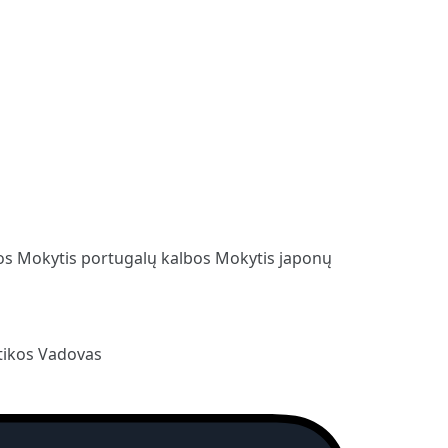
bos
Mokytis portugalų kalbos
Mokytis japonų
ikos Vadovas