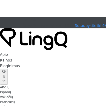
PASIBAIGĖ
Švęskite taurę
Extended Sale
Sutaupykite iki 4
Apie
Kainos
Bloginimas
lt
Anglų
Ispanų
Vokiečių
Prancūzų