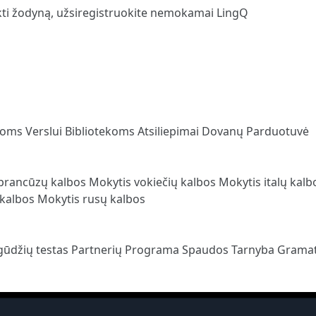
kti žodyną,
užsiregistruokite
nemokamai LingQ
loms
Verslui
Bibliotekoms
Atsiliepimai
Dovanų Parduotuvė
prancūzų kalbos
Mokytis vokiečių kalbos
Mokytis italų kal
 kalbos
Mokytis rusų kalbos
gūdžių testas
Partnerių Programa
Spaudos Tarnyba
Gramat