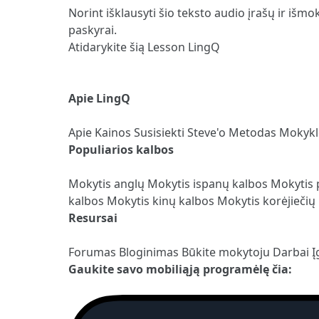
Norint išklausyti šio teksto audio įrašų ir išmo
paskyrai.
Atidarykite šią Lesson LingQ
Apie LingQ
Apie
Kainos
Susisiekti
Steve'o Metodas
Mokyk
Populiarios kalbos
Mokytis anglų
Mokytis ispanų kalbos
Mokytis 
kalbos
Mokytis kinų kalbos
Mokytis korėjiečių
Resursai
Forumas
Bloginimas
Būkite mokytoju
Darbai
Į
Gaukite savo mobiliąją programėlę čia: