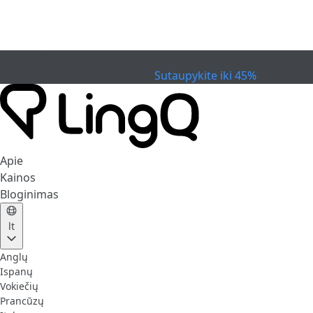
PASIBAIGĖ
Švęskite taurę
Extended Sale
Sutaupykite iki 45%
Apie
Kainos
Bloginimas
lt
Anglų
Ispanų
Vokiečių
Prancūzų