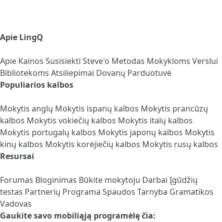
Apie LingQ
Apie
Kainos
Susisiekti
Steve'o Metodas
Mokykloms
Verslui
Bibliotekoms
Atsiliepimai
Dovanų Parduotuvė
Populiarios kalbos
Mokytis anglų
Mokytis ispanų kalbos
Mokytis prancūzų
kalbos
Mokytis vokiečių kalbos
Mokytis italų kalbos
Mokytis portugalų kalbos
Mokytis japonų kalbos
Mokytis
kinų kalbos
Mokytis korėjiečių kalbos
Mokytis rusų kalbos
Resursai
Forumas
Bloginimas
Būkite mokytoju
Darbai
Įgūdžių
testas
Partnerių Programa
Spaudos Tarnyba
Gramatikos
Vadovas
Gaukite savo mobiliąją programėlę čia: