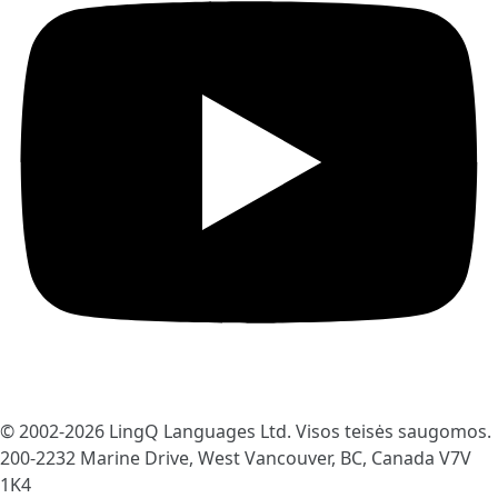
© 2002-2026
LingQ Languages Ltd.
Visos teisės saugomos.
200-2232 Marine Drive, West Vancouver, BC, Canada
V7V
1K4