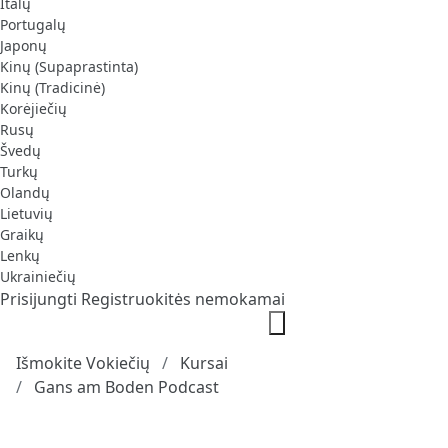
Italų
Portugalų
Japonų
Kinų (Supaprastinta)
Kinų (Tradicinė)
Korėjiečių
Rusų
Švedų
Turkų
Olandų
Lietuvių
Graikų
Lenkų
Ukrainiečių
Prisijungti
Registruokitės nemokamai
Išmokite Vokiečių
Kursai
Gans am Boden Podcast