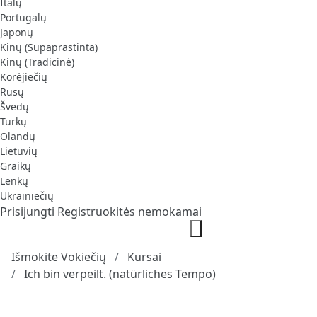
Italų
Portugalų
Japonų
Kinų (Supaprastinta)
Kinų (Tradicinė)
Korėjiečių
Rusų
Švedų
Turkų
Olandų
Lietuvių
Graikų
Lenkų
Ukrainiečių
Prisijungti
Registruokitės nemokamai
Išmokite Vokiečių
Kursai
Ich bin verpeilt. (natürliches Tempo)