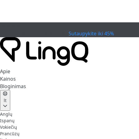
PASIBAIGĖ
Švęskite taurę
Extended Sale
Sutaupykite iki 45%
Apie
Kainos
Bloginimas
lt
Anglų
Ispanų
Vokiečių
Prancūzų