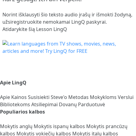
Norint išklausyti šio teksto audio įrašų ir išmokti žodyną,
užsiregistruokite
nemokamai LingQ paskyrai.
Atidarykite šią Lesson LingQ
Apie LingQ
Apie
Kainos
Susisiekti
Steve'o Metodas
Mokykloms
Verslui
Bibliotekoms
Atsiliepimai
Dovanų Parduotuvė
Populiarios kalbos
Mokytis anglų
Mokytis ispanų kalbos
Mokytis prancūzų
kalbos
Mokytis vokiečių kalbos
Mokytis italų kalbos