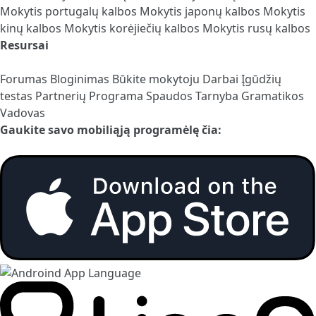
Mokytis portugalų kalbos
Mokytis japonų kalbos
Mokytis
kinų kalbos
Mokytis korėjiečių kalbos
Mokytis rusų kalbos
Resursai
Forumas
Bloginimas
Būkite mokytoju
Darbai
Įgūdžių
testas
Partnerių Programa
Spaudos Tarnyba
Gramatikos
Vadovas
Gaukite savo mobiliąją programėlę čia: