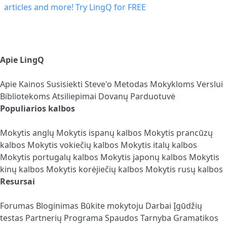
Apie LingQ
Apie
Kainos
Susisiekti
Steve'o Metodas
Mokykloms
Verslui
Bibliotekoms
Atsiliepimai
Dovanų Parduotuvė
Populiarios kalbos
Mokytis anglų
Mokytis ispanų kalbos
Mokytis prancūzų
kalbos
Mokytis vokiečių kalbos
Mokytis italų kalbos
Mokytis portugalų kalbos
Mokytis japonų kalbos
Mokytis
kinų kalbos
Mokytis korėjiečių kalbos
Mokytis rusų kalbos
Resursai
Forumas
Bloginimas
Būkite mokytoju
Darbai
Įgūdžių
testas
Partnerių Programa
Spaudos Tarnyba
Gramatikos