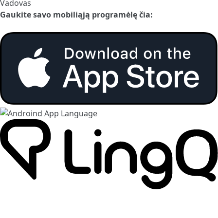
Vadovas
Gaukite savo mobiliąją programėlę čia: