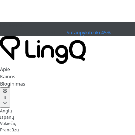
PASIBAIGĖ
Švęskite taurę
Extended Sale
Sutaupykite iki 45%
Apie
Kainos
Bloginimas
lt
Anglų
Ispanų
Vokiečių
Prancūzų