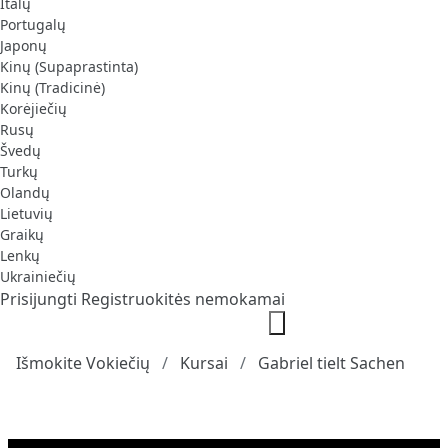
Italų
Portugalų
Japonų
Kinų (Supaprastinta)
Kinų (Tradicinė)
Korėjiečių
Rusų
Švedų
Turkų
Olandų
Lietuvių
Graikų
Lenkų
Ukrainiečių
Prisijungti
Registruokitės nemokamai
Išmokite Vokiečių
Kursai
Gabriel tielt Sachen