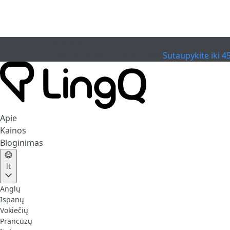
PASIBAIGĖ
Švęskite taurę
Extended Sale
Sutaupykite iki 4
Apie
Kainos
Bloginimas
lt
Anglų
Ispanų
Vokiečių
Prancūzų