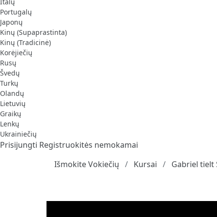
Italų
Portugalų
Japonų
Kinų (Supaprastinta)
Kinų (Tradicinė)
Korėjiečių
Rusų
Švedų
Turkų
Olandų
Lietuvių
Graikų
Lenkų
Ukrainiečių
Prisijungti
Registruokitės nemokamai
Išmokite Vokiečių
Kursai
Gabriel tiel