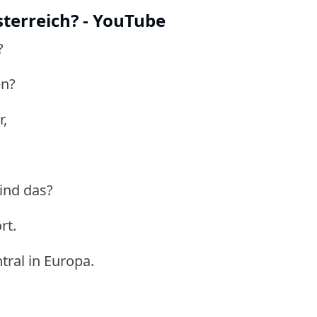
terreich? - YouTube
?
en?
r,
sind das?
rt.
ntral in Europa.