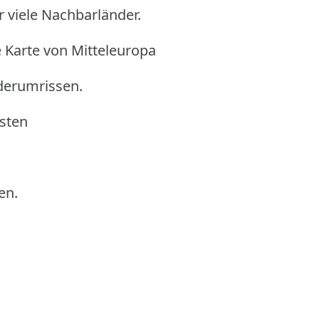
 viele Nachbarländer.
e Karte von Mitteleuropa
derumrissen.
sten
en.