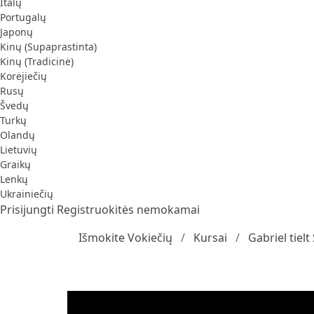
Italų
Portugalų
Japonų
Kinų (Supaprastinta)
Kinų (Tradicinė)
Korėjiečių
Rusų
Švedų
Turkų
Olandų
Lietuvių
Graikų
Lenkų
Ukrainiečių
Prisijungti
Registruokitės nemokamai
Išmokite Vokiečių
Kursai
Gabriel tiel