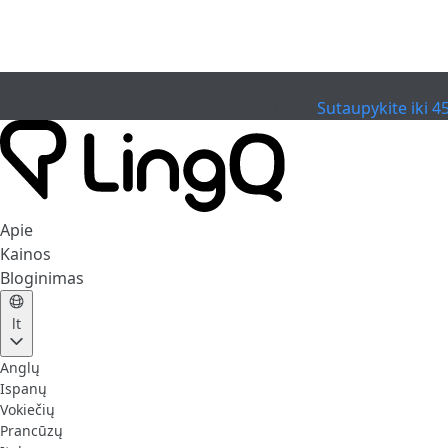
PASIBAIGĖ
Švęskite taurę
Extended Sale
Sutaupykite iki 4
Apie
Kainos
Bloginimas
lt
Anglų
Ispanų
Vokiečių
Prancūzų