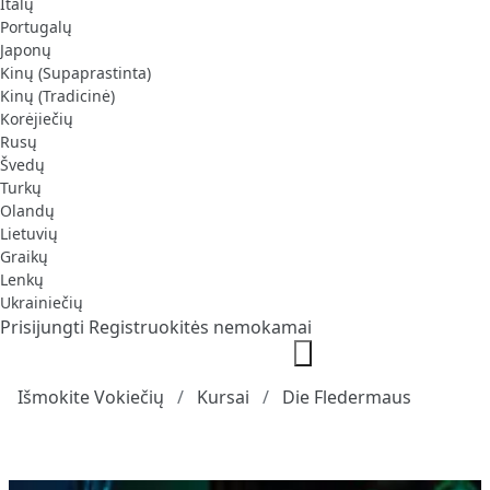
Italų
Portugalų
Japonų
Kinų (Supaprastinta)
Kinų (Tradicinė)
Korėjiečių
Rusų
Švedų
Turkų
Olandų
Lietuvių
Graikų
Lenkų
Ukrainiečių
Prisijungti
Registruokitės nemokamai
Išmokite Vokiečių
Kursai
Die Fledermaus