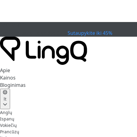
PASIBAIGĖ
Švęskite taurę
Extended Sale
Sutaupykite iki 45%
Apie
Kainos
Bloginimas
lt
Anglų
Ispanų
Vokiečių
Prancūzų