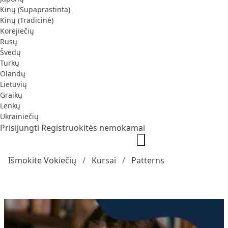
Kinų (Supaprastinta)
Kinų (Tradicinė)
Korėjiečių
Rusų
Švedų
Turkų
Olandų
Lietuvių
Graikų
Lenkų
Ukrainiečių
Prisijungti
Registruokitės nemokamai
Išmokite Vokiečių
Kursai
Patterns