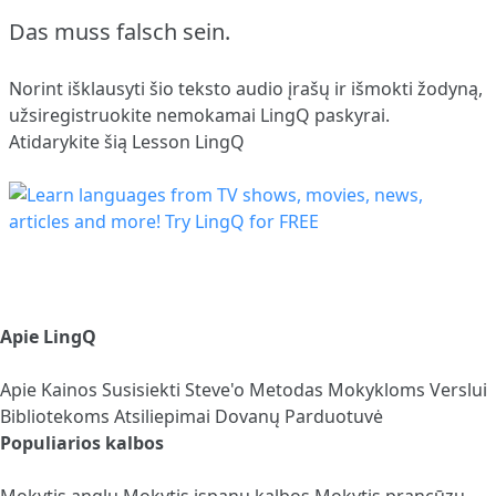
Das muss falsch sein.
Norint išklausyti šio teksto audio įrašų ir išmokti žodyną,
užsiregistruokite
nemokamai LingQ paskyrai.
Atidarykite šią Lesson LingQ
Apie LingQ
Apie
Kainos
Susisiekti
Steve'o Metodas
Mokykloms
Verslui
Bibliotekoms
Atsiliepimai
Dovanų Parduotuvė
Populiarios kalbos
Mokytis anglų
Mokytis ispanų kalbos
Mokytis prancūzų