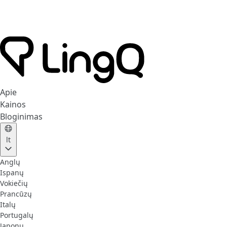
Apie
Kainos
Bloginimas
lt
Anglų
Ispanų
Vokiečių
Prancūzų
Italų
Portugalų
Japonų