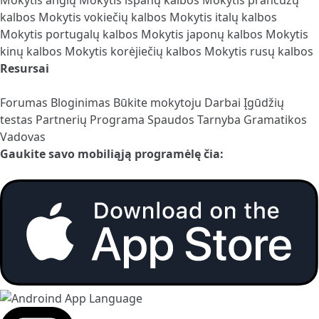
kalbos
Mokytis vokiečių kalbos
Mokytis italų kalbos
Mokytis portugalų kalbos
Mokytis japonų kalbos
Mokytis
kinų kalbos
Mokytis korėjiečių kalbos
Mokytis rusų kalbos
Resursai
Forumas
Bloginimas
Būkite mokytoju
Darbai
Įgūdžių
testas
Partnerių Programa
Spaudos Tarnyba
Gramatikos
Vadovas
Gaukite savo mobiliąją programėlę čia: