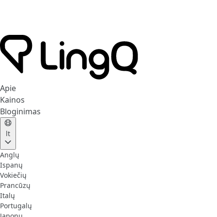
Apie
Kainos
Bloginimas
lt
Anglų
Ispanų
Vokiečių
Prancūzų
Italų
Portugalų
Japonų