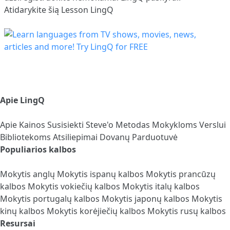
Atidarykite šią Lesson LingQ
Apie LingQ
Apie
Kainos
Susisiekti
Steve'o Metodas
Mokykloms
Verslui
Bibliotekoms
Atsiliepimai
Dovanų Parduotuvė
Populiarios kalbos
Mokytis anglų
Mokytis ispanų kalbos
Mokytis prancūzų
kalbos
Mokytis vokiečių kalbos
Mokytis italų kalbos
Mokytis portugalų kalbos
Mokytis japonų kalbos
Mokytis
kinų kalbos
Mokytis korėjiečių kalbos
Mokytis rusų kalbos
Resursai