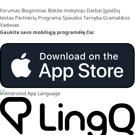
Forumas
Bloginimas
Būkite mokytoju
Darbai
Įgūdžių
testas
Partnerių Programa
Spaudos Tarnyba
Gramatikos
Vadovas
Gaukite savo mobiliąją programėlę čia: