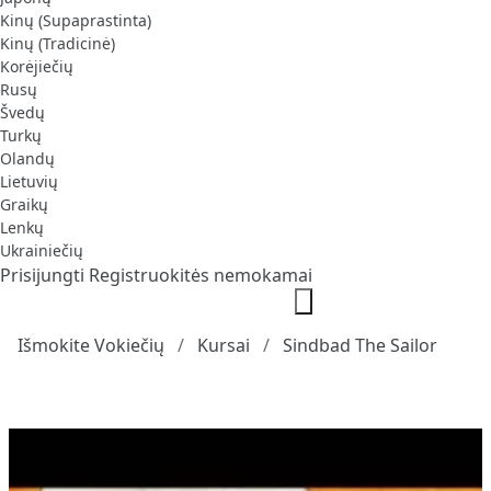
Kinų (Supaprastinta)
Kinų (Tradicinė)
Korėjiečių
Rusų
Švedų
Turkų
Olandų
Lietuvių
Graikų
Lenkų
Ukrainiečių
Prisijungti
Registruokitės nemokamai
Išmokite Vokiečių
Kursai
Sindbad The Sailor