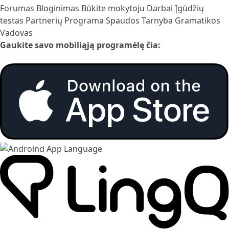
Forumas
Bloginimas
Būkite mokytoju
Darbai
Įgūdžių
testas
Partnerių Programa
Spaudos Tarnyba
Gramatikos
Vadovas
Gaukite savo mobiliąją programėlę čia: