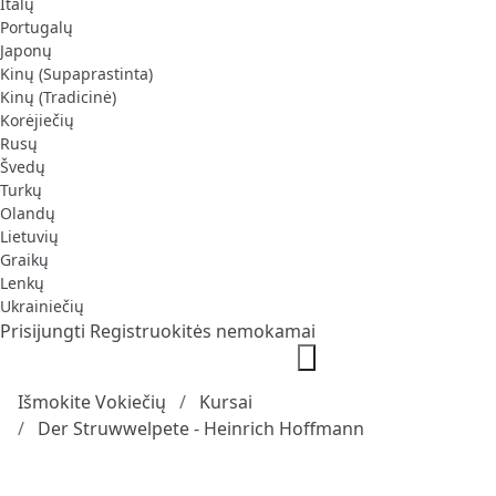
Italų
Portugalų
Japonų
Kinų (Supaprastinta)
Kinų (Tradicinė)
Korėjiečių
Rusų
Švedų
Turkų
Olandų
Lietuvių
Graikų
Lenkų
Ukrainiečių
Prisijungti
Registruokitės nemokamai
Išmokite Vokiečių
Kursai
Der Struwwelpete - Heinrich Hoffmann