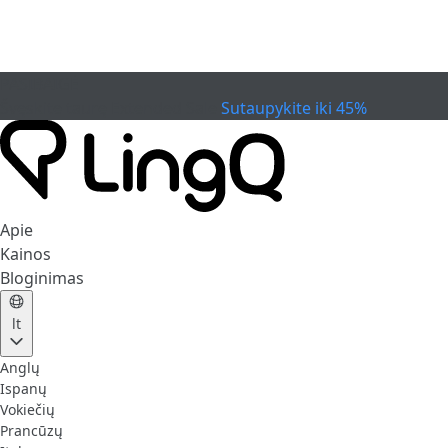
PASIBAIGĖ
Švęskite taurę
Extended Sale
Sutaupykite iki 45%
Apie
Kainos
Bloginimas
lt
Anglų
Ispanų
Vokiečių
Prancūzų