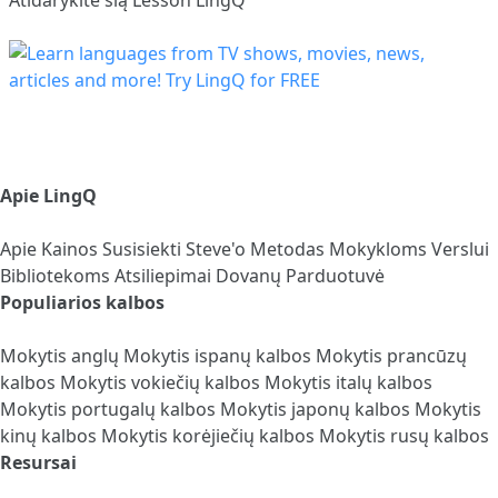
Apie LingQ
Apie
Kainos
Susisiekti
Steve'o Metodas
Mokykloms
Verslui
Bibliotekoms
Atsiliepimai
Dovanų Parduotuvė
Populiarios kalbos
Mokytis anglų
Mokytis ispanų kalbos
Mokytis prancūzų
kalbos
Mokytis vokiečių kalbos
Mokytis italų kalbos
Mokytis portugalų kalbos
Mokytis japonų kalbos
Mokytis
kinų kalbos
Mokytis korėjiečių kalbos
Mokytis rusų kalbos
Resursai