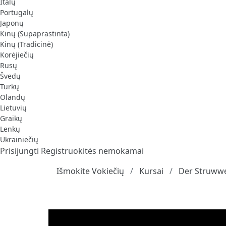
Italų
Portugalų
Japonų
Kinų (Supaprastinta)
Kinų (Tradicinė)
Korėjiečių
Rusų
Švedų
Turkų
Olandų
Lietuvių
Graikų
Lenkų
Ukrainiečių
Prisijungti
Registruokitės nemokamai
Išmokite Vokiečių
Kursai
Der Struwwe