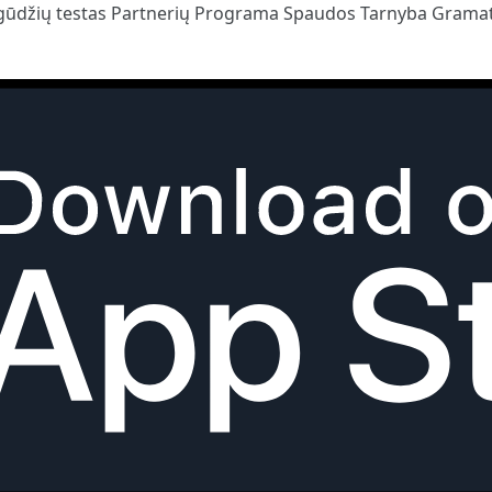
gūdžių testas
Partnerių Programa
Spaudos Tarnyba
Gramat