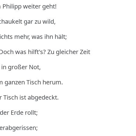
m Philipp weiter geht!
chaukelt gar zu wild,
nichts mehr, was ihn hält;
Doch was hilft's? Zu gleicher Zeit
t in großer Not,
m ganzen Tisch herum.
r Tisch ist abgedeckt.
er Erde rollt;
herabgerissen;