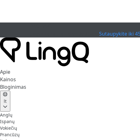
PASIBAIGĖ
Švęskite taurę
Extended Sale
Sutaupykite iki 4
Apie
Kainos
Bloginimas
lt
Anglų
Ispanų
Vokiečių
Prancūzų