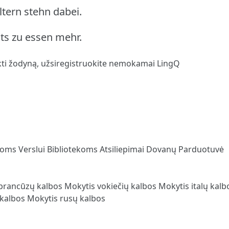
ltern stehn dabei.
hts zu essen mehr.
kti žodyną,
užsiregistruokite
nemokamai LingQ
loms
Verslui
Bibliotekoms
Atsiliepimai
Dovanų Parduotuvė
prancūzų kalbos
Mokytis vokiečių kalbos
Mokytis italų kal
 kalbos
Mokytis rusų kalbos