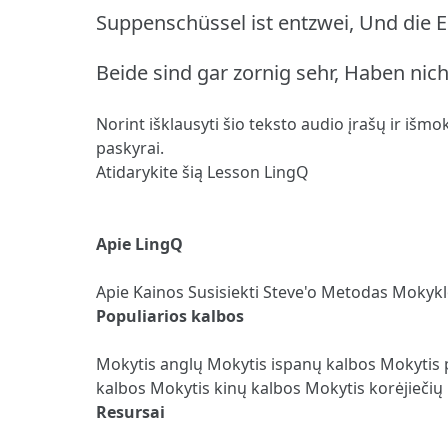
Suppenschüssel ist entzwei, Und die E
Beide sind gar zornig sehr, Haben nic
Norint išklausyti šio teksto audio įrašų ir išmo
paskyrai.
Atidarykite šią Lesson LingQ
Apie LingQ
Apie
Kainos
Susisiekti
Steve'o Metodas
Mokyk
Populiarios kalbos
Mokytis anglų
Mokytis ispanų kalbos
Mokytis 
kalbos
Mokytis kinų kalbos
Mokytis korėjiečių
Resursai