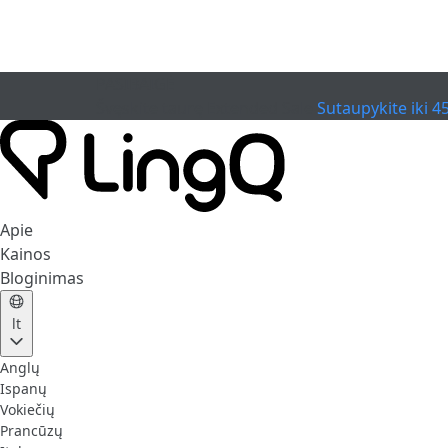
PASIBAIGĖ
Švęskite taurę
Extended Sale
Sutaupykite iki 4
Apie
Kainos
Bloginimas
lt
Anglų
Ispanų
Vokiečių
Prancūzų