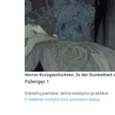
Horror Kurzgeschichten, In der Dunkelheit v
Pažengęs 1
Vokiečių pamoka, skirta skaitymo praktikai
Pradėkite mokytis šios pamokos dabar