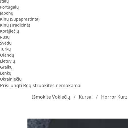
Italų
Portugalų
Japonų
Kinų (Supaprastinta)
Kinų (Tradicinė)
Korėjiečių
Rusų
Švedų
Turkų
Olandų
Lietuvių
Graikų
Lenkų
Ukrainiečių
Prisijungti
Registruokitės nemokamai
Išmokite Vokiečių
Kursai
Horror Kurz