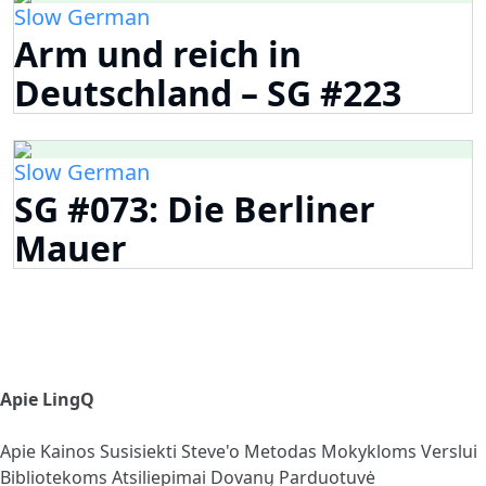
Slow German
Arm und reich in
Deutschland – SG #223
Slow German
SG #073: Die Berliner
Mauer
Apie LingQ
Apie
Kainos
Susisiekti
Steve'o Metodas
Mokykloms
Verslui
Bibliotekoms
Atsiliepimai
Dovanų Parduotuvė