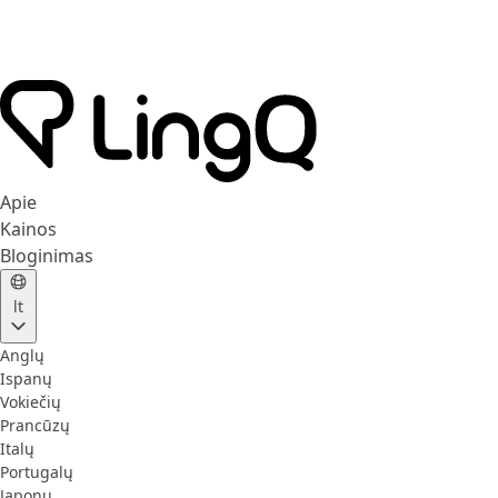
Apie
Kainos
Bloginimas
lt
Anglų
Ispanų
Vokiečių
Prancūzų
Italų
Portugalų
Japonų