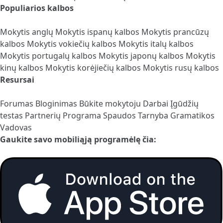
Populiarios kalbos
Mokytis anglų
Mokytis ispanų kalbos
Mokytis prancūzų
kalbos
Mokytis vokiečių kalbos
Mokytis italų kalbos
Mokytis portugalų kalbos
Mokytis japonų kalbos
Mokytis
kinų kalbos
Mokytis korėjiečių kalbos
Mokytis rusų kalbos
Resursai
Forumas
Bloginimas
Būkite mokytoju
Darbai
Įgūdžių
testas
Partnerių Programa
Spaudos Tarnyba
Gramatikos
Vadovas
Gaukite savo mobiliąją programėlę čia: