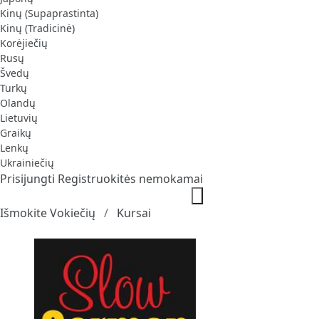
Kinų (Supaprastinta)
Kinų (Tradicinė)
Korėjiečių
Rusų
Švedų
Turkų
Olandų
Lietuvių
Graikų
Lenkų
Ukrainiečių
Prisijungti
Registruokitės nemokamai
Išmokite Vokiečių
Kursai