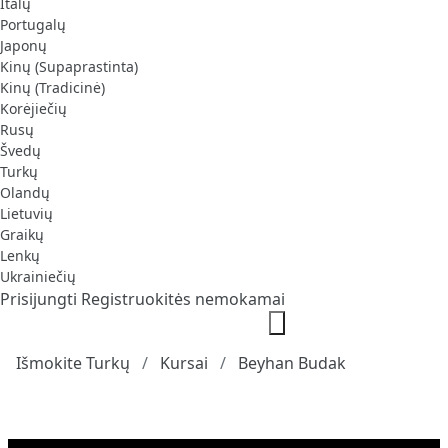
Italų
Portugalų
Japonų
Kinų (Supaprastinta)
Kinų (Tradicinė)
Korėjiečių
Rusų
Švedų
Turkų
Olandų
Lietuvių
Graikų
Lenkų
Ukrainiečių
Prisijungti
Registruokitės nemokamai
Išmokite Turkų
Kursai
Beyhan Budak