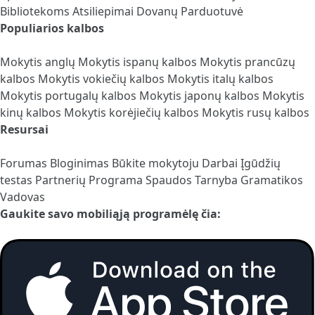
Bibliotekoms
Atsiliepimai
Dovanų Parduotuvė
Populiarios kalbos
Mokytis anglų
Mokytis ispanų kalbos
Mokytis prancūzų
kalbos
Mokytis vokiečių kalbos
Mokytis italų kalbos
Mokytis portugalų kalbos
Mokytis japonų kalbos
Mokytis
kinų kalbos
Mokytis korėjiečių kalbos
Mokytis rusų kalbos
Resursai
Forumas
Bloginimas
Būkite mokytoju
Darbai
Įgūdžių
testas
Partnerių Programa
Spaudos Tarnyba
Gramatikos
Vadovas
Gaukite savo mobiliąją programėlę čia: