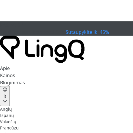
PASIBAIGĖ
Švęskite taurę
Extended Sale
Sutaupykite iki 45%
Apie
Kainos
Bloginimas
lt
Anglų
Ispanų
Vokiečių
Prancūzų