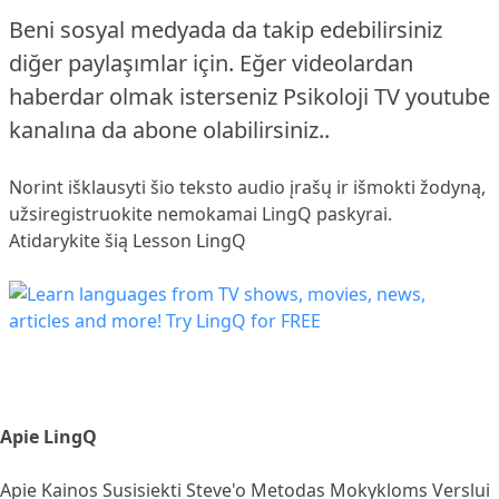
Beni sosyal medyada da takip edebilirsiniz
diğer paylaşımlar için. Eğer videolardan
haberdar olmak isterseniz Psikoloji TV youtube
kanalına da abone olabilirsiniz..
Norint išklausyti šio teksto audio įrašų ir išmokti žodyną,
užsiregistruokite
nemokamai LingQ paskyrai.
Atidarykite šią Lesson LingQ
Apie LingQ
Apie
Kainos
Susisiekti
Steve'o Metodas
Mokykloms
Verslui