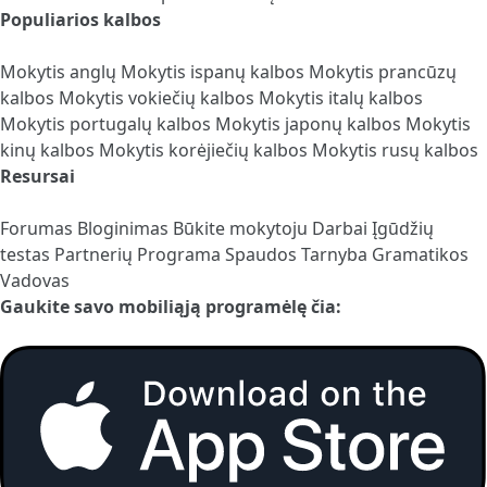
Populiarios kalbos
Mokytis anglų
Mokytis ispanų kalbos
Mokytis prancūzų
kalbos
Mokytis vokiečių kalbos
Mokytis italų kalbos
Mokytis portugalų kalbos
Mokytis japonų kalbos
Mokytis
kinų kalbos
Mokytis korėjiečių kalbos
Mokytis rusų kalbos
Resursai
Forumas
Bloginimas
Būkite mokytoju
Darbai
Įgūdžių
testas
Partnerių Programa
Spaudos Tarnyba
Gramatikos
Vadovas
Gaukite savo mobiliąją programėlę čia: