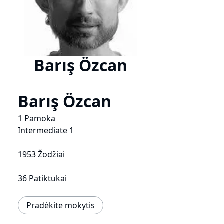
Barış Özcan
Barış Özcan
1 Pamoka
Intermediate 1
1953 Žodžiai
36 Patiktukai
Pradėkite mokytis