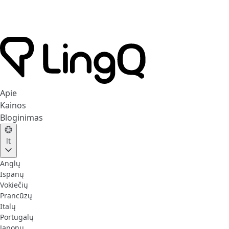
Apie
Kainos
Bloginimas
lt
Anglų
Ispanų
Vokiečių
Prancūzų
Italų
Portugalų
Japonų