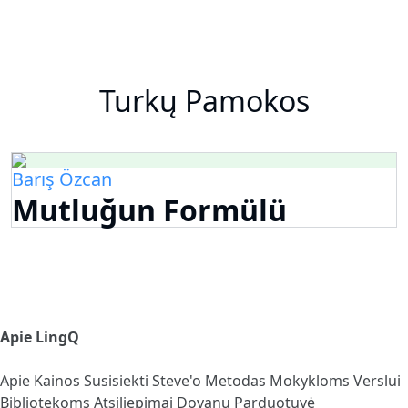
Turkų Pamokos
Barış Özcan
Mutluğun Formülü
Apie LingQ
Apie
Kainos
Susisiekti
Steve'o Metodas
Mokykloms
Verslui
Bibliotekoms
Atsiliepimai
Dovanų Parduotuvė