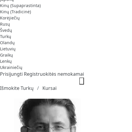
Kinų (Supaprastinta)
Kinų (Tradicinė)
Korėjiečių
Rusų
Švedų
Turkų
Olandų
Lietuvių
Graikų
Lenkų
Ukrainiečių
Prisijungti
Registruokitės nemokamai
Išmokite Turkų
Kursai