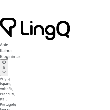
Apie
Kainos
Bloginimas
lt
Anglų
Ispanų
Vokiečių
Prancūzų
Italų
Portugalų
Japonų