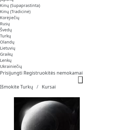
Kinų (Supaprastinta)
Kinų (Tradicinė)
Korėjiečių
Rusų
Švedų
Turkų
Olandų
Lietuvių
Graikų
Lenkų
Ukrainiečių
Prisijungti
Registruokitės nemokamai
Išmokite Turkų
Kursai