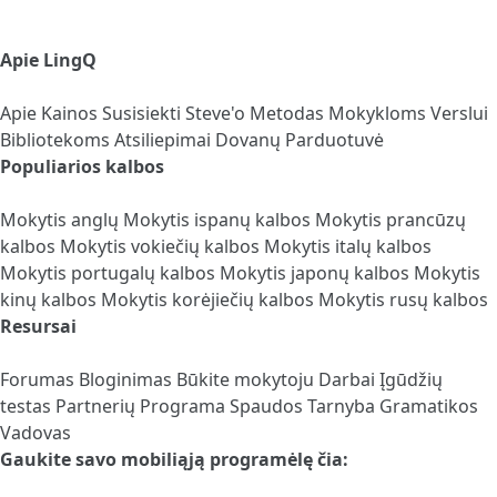
Apie LingQ
Apie
Kainos
Susisiekti
Steve'o Metodas
Mokykloms
Verslui
Bibliotekoms
Atsiliepimai
Dovanų Parduotuvė
Populiarios kalbos
Mokytis anglų
Mokytis ispanų kalbos
Mokytis prancūzų
kalbos
Mokytis vokiečių kalbos
Mokytis italų kalbos
Mokytis portugalų kalbos
Mokytis japonų kalbos
Mokytis
kinų kalbos
Mokytis korėjiečių kalbos
Mokytis rusų kalbos
Resursai
Forumas
Bloginimas
Būkite mokytoju
Darbai
Įgūdžių
testas
Partnerių Programa
Spaudos Tarnyba
Gramatikos
Vadovas
Gaukite savo mobiliąją programėlę čia: