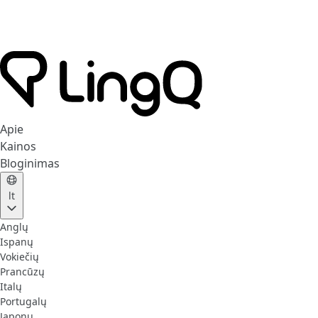
Apie
Kainos
Bloginimas
lt
Anglų
Ispanų
Vokiečių
Prancūzų
Italų
Portugalų
Japonų