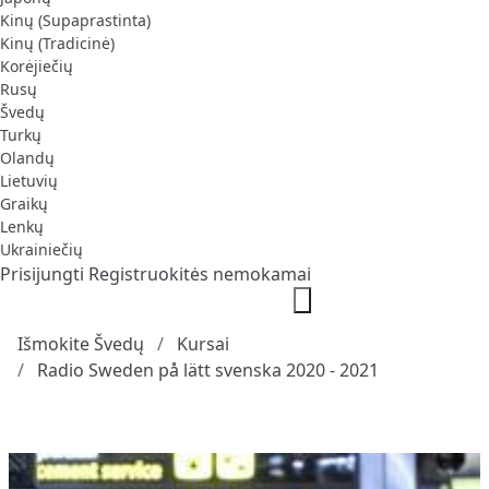
Kinų (Supaprastinta)
Kinų (Tradicinė)
Korėjiečių
Rusų
Švedų
Turkų
Olandų
Lietuvių
Graikų
Lenkų
Ukrainiečių
Prisijungti
Registruokitės nemokamai
Išmokite Švedų
Kursai
Radio Sweden på lätt svenska 2020 - 2021