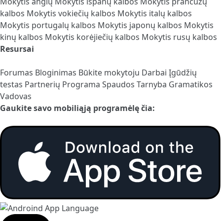
Mokytis anglų
Mokytis ispanų kalbos
Mokytis prancūzų
kalbos
Mokytis vokiečių kalbos
Mokytis italų kalbos
Mokytis portugalų kalbos
Mokytis japonų kalbos
Mokytis
kinų kalbos
Mokytis korėjiečių kalbos
Mokytis rusų kalbos
Resursai
Forumas
Bloginimas
Būkite mokytoju
Darbai
Įgūdžių
testas
Partnerių Programa
Spaudos Tarnyba
Gramatikos
Vadovas
Gaukite savo mobiliąją programėlę čia: