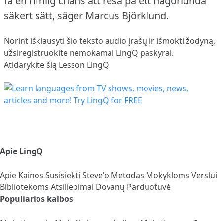
få en rimlig chans att resa på ett någorlunda
säkert sätt, säger Marcus Björklund.
Norint išklausyti šio teksto audio įrašų ir išmokti žodyną,
užsiregistruokite
nemokamai LingQ paskyrai.
Atidarykite šią Lesson LingQ
Apie LingQ
Apie
Kainos
Susisiekti
Steve'o Metodas
Mokykloms
Verslui
Bibliotekoms
Atsiliepimai
Dovanų Parduotuvė
Populiarios kalbos