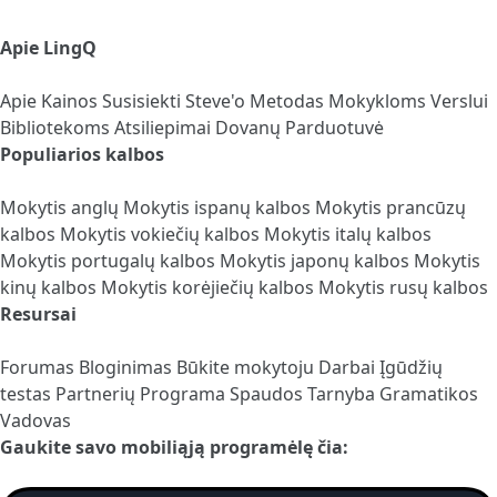
Apie LingQ
Apie
Kainos
Susisiekti
Steve'o Metodas
Mokykloms
Verslui
Bibliotekoms
Atsiliepimai
Dovanų Parduotuvė
Populiarios kalbos
Mokytis anglų
Mokytis ispanų kalbos
Mokytis prancūzų
kalbos
Mokytis vokiečių kalbos
Mokytis italų kalbos
Mokytis portugalų kalbos
Mokytis japonų kalbos
Mokytis
kinų kalbos
Mokytis korėjiečių kalbos
Mokytis rusų kalbos
Resursai
Forumas
Bloginimas
Būkite mokytoju
Darbai
Įgūdžių
testas
Partnerių Programa
Spaudos Tarnyba
Gramatikos
Vadovas
Gaukite savo mobiliąją programėlę čia: