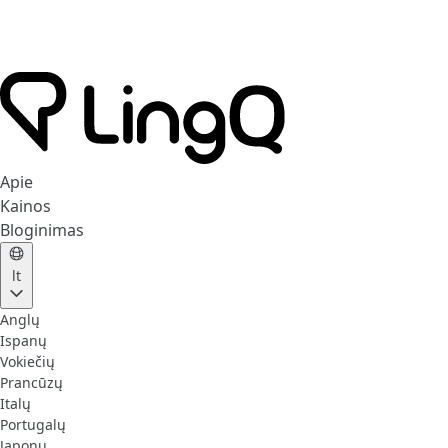
Apie
Kainos
Bloginimas
lt
Anglų
Ispanų
Vokiečių
Prancūzų
Italų
Portugalų
Japonų