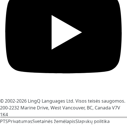
© 2002-2026
LingQ Languages Ltd.
Visos teisės saugomos.
200-2232 Marine Drive, West Vancouver, BC, Canada
V7V
1K4
PTS
Privatumas
Svetainės žemėlapis
Slapukų politika
Mes naudojame slapukus, kad padėtume pagerinti