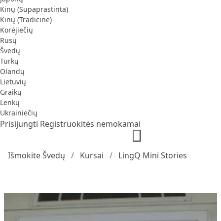
Kinų (Supaprastinta)
Kinų (Tradicinė)
Korėjiečių
Rusų
Švedų
Turkų
Olandų
Lietuvių
Graikų
Lenkų
Ukrainiečių
Prisijungti
Registruokitės nemokamai
Išmokite Švedų
Kursai
LingQ Mini Stories