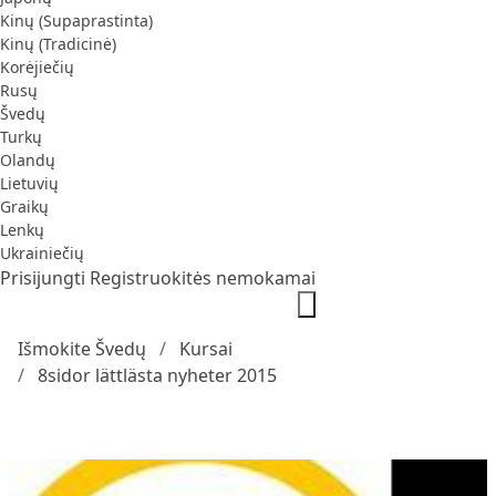
Kinų (Supaprastinta)
Kinų (Tradicinė)
Korėjiečių
Rusų
Švedų
Turkų
Olandų
Lietuvių
Graikų
Lenkų
Ukrainiečių
Prisijungti
Registruokitės nemokamai
Išmokite Švedų
Kursai
8sidor lättlästa nyheter 2015