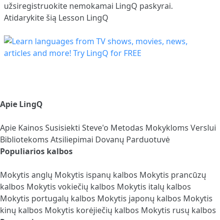
užsiregistruokite
nemokamai LingQ paskyrai.
Atidarykite šią Lesson LingQ
Apie LingQ
Apie
Kainos
Susisiekti
Steve'o Metodas
Mokykloms
Verslui
Bibliotekoms
Atsiliepimai
Dovanų Parduotuvė
Populiarios kalbos
Mokytis anglų
Mokytis ispanų kalbos
Mokytis prancūzų
kalbos
Mokytis vokiečių kalbos
Mokytis italų kalbos
Mokytis portugalų kalbos
Mokytis japonų kalbos
Mokytis
kinų kalbos
Mokytis korėjiečių kalbos
Mokytis rusų kalbos