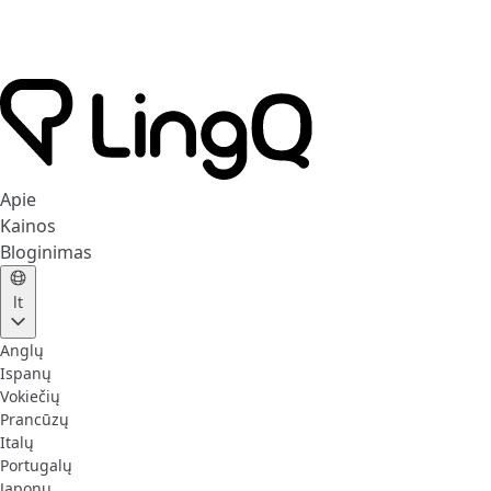
Apie
Kainos
Bloginimas
lt
Anglų
Ispanų
Vokiečių
Prancūzų
Italų
Portugalų
Japonų