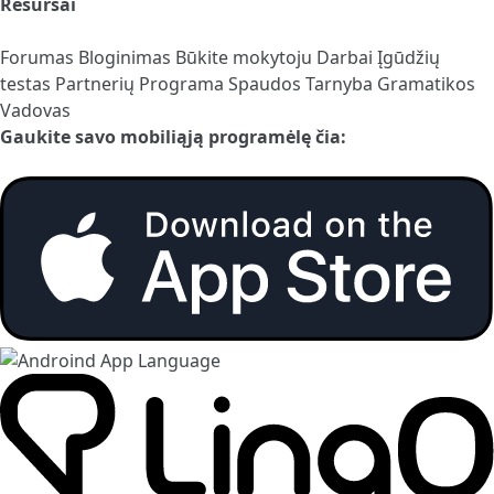
Resursai
Forumas
Bloginimas
Būkite mokytoju
Darbai
Įgūdžių
testas
Partnerių Programa
Spaudos Tarnyba
Gramatikos
Vadovas
Gaukite savo mobiliąją programėlę čia: