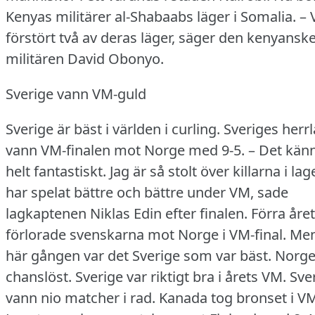
Kenyas militärer al-Shabaabs läger i Somalia.
– 
förstört två av deras läger, säger den kenyansk
militären David Obonyo.
Sverige vann VM-guld
Sverige är bäst i världen i curling.
Sveriges herr
vann VM-finalen mot Norge med 9-5.
– Det kän
helt fantastiskt.
Jag är så stolt över killarna i lag
har spelat bättre och bättre under VM, sade
lagkaptenen Niklas Edin efter finalen.
Förra året
förlorade svenskarna mot Norge i VM-final.
Men
här gången var det Sverige som var bäst.
Norge
chanslöst.
Sverige var riktigt bra i årets VM.
Sve
vann nio matcher i rad.
Kanada tog bronset i V