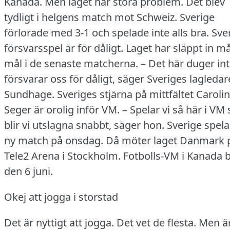
Kanada.
Men laget har stora problem.
Det blev
tydligt i helgens match mot Schweiz.
Sverige
förlorade med 3-1 och spelade inte alls bra.
Sve
försvarsspel är för dåligt.
Laget har släppt in m
mål i de senaste matcherna.
– Det här duger int
försvarar oss för dåligt, säger Sveriges lagledar
Sundhage.
Sveriges stjärna på mittfältet Caroli
Seger är orolig inför VM.
– Spelar vi så här i VM 
blir vi utslagna snabbt, säger hon.
Sverige spela
ny match på onsdag.
Då möter laget Danmark 
Tele2 Arena i Stockholm.
Fotbolls-VM i Kanada b
den 6 juni.
Okej att jogga i storstad
Det är nyttigt att jogga.
Det vet de flesta.
Men är