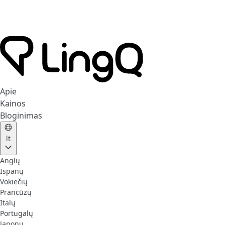
Apie
Kainos
Bloginimas
lt
Anglų
Ispanų
Vokiečių
Prancūzų
Italų
Portugalų
Japonų