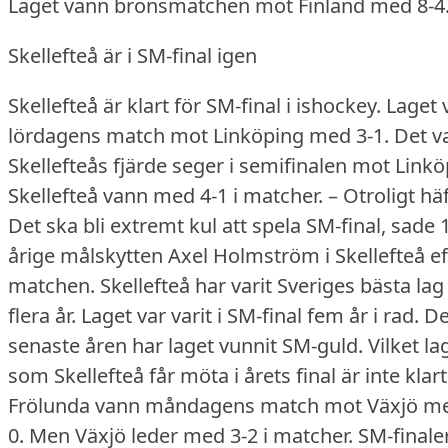
Laget vann bronsmatchen mot Finland med 8-4
Skellefteå är i SM-final igen
Skellefteå är klart för SM-final i ishockey.
Laget 
lördagens match mot Linköping med 3-1.
Det v
Skellefteås fjärde seger i semifinalen mot Linkö
Skellefteå vann med 4-1 i matcher.
– Otroligt häf
Det ska bli extremt kul att spela SM-final, sade 
årige målskytten Axel Holmström i Skellefteå ef
matchen.
Skellefteå har varit Sveriges bästa lag 
flera år.
Laget var varit i SM-final fem år i rad.
De
senaste åren har laget vunnit SM-guld.
Vilket la
som Skellefteå får möta i årets final är inte klart
Frölunda vann måndagens match mot Växjö me
0.
Men Växjö leder med 3-2 i matcher.
SM-finale