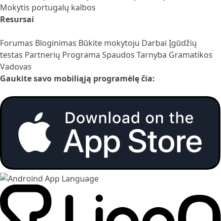
Mokytis portugalų kalbos
Resursai
Forumas
Bloginimas
Būkite mokytoju
Darbai
Įgūdžių
testas
Partnerių Programa
Spaudos Tarnyba
Gramatikos
Vadovas
Gaukite savo mobiliąją programėlę čia: