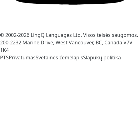
© 2002-2026
LingQ Languages Ltd.
Visos teisės saugomos.
200-2232 Marine Drive, West Vancouver, BC, Canada
V7V
1K4
PTS
Privatumas
Svetainės žemėlapis
Slapukų politika