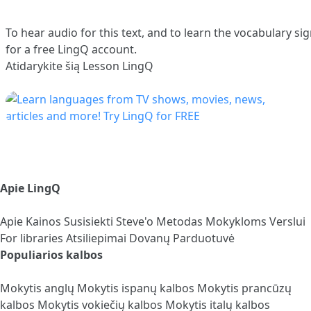
To hear audio for this text, and to learn the vocabulary
sig
for a free LingQ account.
Atidarykite šią Lesson LingQ
Apie LingQ
Apie
Kainos
Susisiekti
Steve'o Metodas
Mokykloms
Verslui
For libraries
Atsiliepimai
Dovanų Parduotuvė
Populiarios kalbos
Mokytis anglų
Mokytis ispanų kalbos
Mokytis prancūzų
kalbos
Mokytis vokiečių kalbos
Mokytis italų kalbos