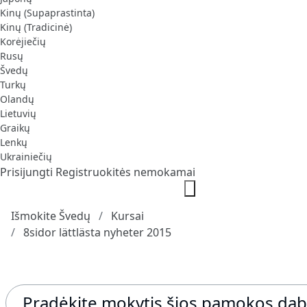
Kinų (Supaprastinta)
Kinų (Tradicinė)
Korėjiečių
Rusų
Švedų
Turkų
Olandų
Lietuvių
Graikų
Lenkų
Ukrainiečių
Prisijungti
Registruokitės nemokamai
Išmokite Švedų
Kursai
8sidor lättlästa nyheter 2015
Pradėkite mokytis šios pamokos dab