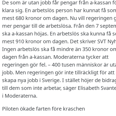
De som är utan jobb får pengar från a-kassan fö
klara sig.
En arbetslös person har kunnat få so
mest 680 kronor om dagen.
Nu vill regeringen 
mer pengar till de arbetslösa.
Från den 7 septe
ska a-kassan höjas.
En arbetslös ska kunna få 
mest 910 kronor om dagen.
Det skriver SVT Nyh
Ingen arbetslös ska få mindre än 350 kronor o
dagen från a-kassan.
Moderaterna tycker att
regeringen gör fel.
– 400 tusen människor är ut
jobb.
Men regeringen gör inte tillräckligt för att
skapa nya jobb i Sverige.
I stället höjer de bidra
till dem som inte arbetar, säger Elisabeth Svan
i Moderaterna.
Piloten ökade farten före kraschen