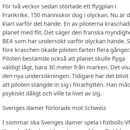
För två veckor sedan störtade ett flygplan i
Frankrike.
150 människor dog i olyckan.
Nu är d
klart varför det hände.
En av piloterna kraschad
planet med flit.
Det säger den franska myndigh
BEA som har undersökt varför olyckan hände.
S
före kraschen ökade piloten farten flera gånger.
Piloten bestämde också att planet skulle flyga
väldigt lågt, bara 30 meter från marken.
Det vis
den nya undersökningen.
Tidigare har det blivit
att piloten stängde in sig i förarhytten.
Han må
psykiskt dåligt och ville ta livet av sig.
Sveriges damer förlorade mot Schweiz
I sommar ska Sveriges damer spela i fotbolls-V