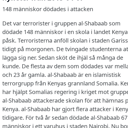
148 människor dödades i attacken
Det var terrorister i gruppen al-Shabaab som
dödade 148 människor i en skola i landet Kenya
påsk.
Terroristerna anföll skolan i staden Garis
tidigt på morgonen.
De tvingade studenterna at
lägga sig ner.
Sedan sköt de ihjäl så många de
kunde.
De flesta av dem som dödades var mell
och 23 år gamla.
al-Shabaab är en islamistisk
terrorgrupp från Kenyas grannland Somalia.
Ke
har hjälpt Somalias regering i kriget mot grupp
al-Shabaab attackerade skolan för att hämnas 
Kenya.
al-Shabaab har gjort flera attacker i Ken
tidigare.
För två år sedan dödade al-Shabaab 67
människor i ett varuhus i staden Nairobi.
Nu bo