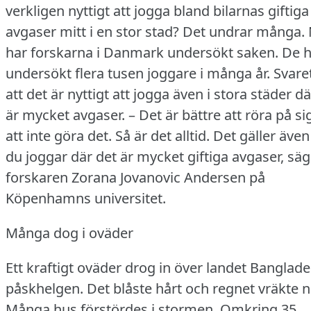
verkligen nyttigt att jogga bland bilarnas giftiga
avgaser mitt i en stor stad?
Det undrar många.
har forskarna i Danmark undersökt saken.
De h
undersökt flera tusen joggare i många år.
Svare
att det är nyttigt att jogga även i stora städer dä
är mycket avgaser.
– Det är bättre att röra på si
att inte göra det.
Så är det alltid.
Det gäller äve
du joggar där det är mycket giftiga avgaser, säg
forskaren Zorana Jovanovic Andersen på
Köpenhamns universitet.
Många dog i oväder
Ett kraftigt oväder drog in över landet Banglade
påskhelgen.
Det blåste hårt och regnet vräkte n
Många hus förstördes i stormen.
Omkring 35