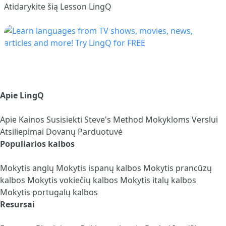
Atidarykite šią Lesson LingQ
Apie LingQ
Apie
Kainos
Susisiekti
Steve's Method
Mokykloms
Verslui
Atsiliepimai
Dovanų Parduotuvė
Populiarios kalbos
Mokytis anglų
Mokytis ispanų kalbos
Mokytis prancūzų
kalbos
Mokytis vokiečių kalbos
Mokytis italų kalbos
Mokytis portugalų kalbos
Resursai