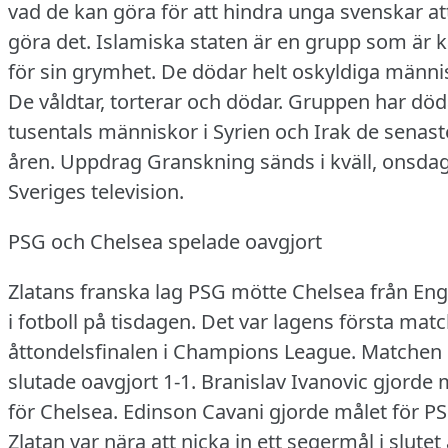
vad de kan göra för att hindra unga svenskar at
göra det.
Islamiska staten är en grupp som är 
för sin grymhet.
De dödar helt oskyldiga männi
De våldtar, torterar och dödar.
Gruppen har död
tusentals människor i Syrien och Irak de senast
åren.
Uppdrag Granskning sänds i kväll, onsdag,
Sveriges television.
PSG och Chelsea spelade oavgjort
Zlatans franska lag PSG mötte Chelsea från En
i fotboll på tisdagen.
Det var lagens första matc
åttondelsfinalen i Champions League.
Matchen
slutade oavgjort 1-1.
Branislav Ivanovic gjorde 
för Chelsea.
Edinson Cavani gjorde målet för PS
Zlatan var nära att nicka in ett segermål i slutet