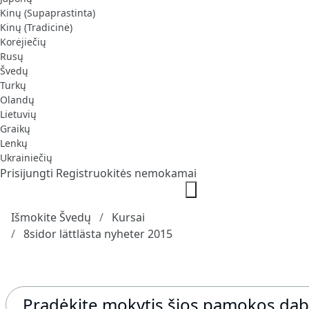
Kinų (Supaprastinta)
Kinų (Tradicinė)
Korėjiečių
Rusų
Švedų
Turkų
Olandų
Lietuvių
Graikų
Lenkų
Ukrainiečių
Prisijungti
Registruokitės nemokamai
Išmokite Švedų
Kursai
8sidor lättlästa nyheter 2015
Pradėkite mokytis šios pamokos dab