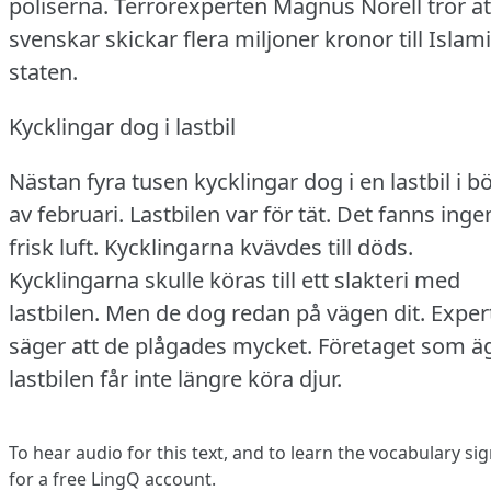
poliserna.
Terrorexperten Magnus Norell tror at
svenskar skickar flera miljoner kronor till Islam
staten.
Kycklingar dog i lastbil
Nästan fyra tusen kycklingar dog i en lastbil i b
av februari.
Lastbilen var för tät.
Det fanns inge
frisk luft.
Kycklingarna kvävdes till döds.
Kycklingarna skulle köras till ett slakteri med
lastbilen.
Men de dog redan på vägen dit.
Exper
säger att de plågades mycket.
Företaget som ä
lastbilen får inte längre köra djur.
To hear audio for this text, and to learn the vocabulary
sig
for a free LingQ account.