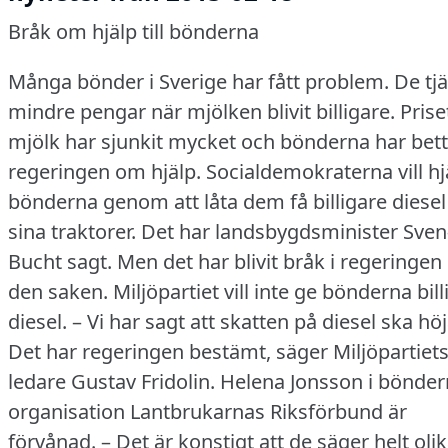
Bråk om hjälp till bönderna
Många bönder i Sverige har fått problem.
De tj
mindre pengar när mjölken blivit billigare.
Prise
mjölk har sjunkit mycket och bönderna har bett
regeringen om hjälp.
Socialdemokraterna vill hj
bönderna genom att låta dem få billigare diesel t
sina traktorer.
Det har landsbygdsminister Sven
Bucht sagt.
Men det har blivit bråk i regeringe
den saken.
Miljöpartiet vill inte ge bönderna bill
diesel.
– Vi har sagt att skatten på diesel ska höj
Det har regeringen bestämt, säger Miljöpartiet
ledare Gustav Fridolin.
Helena Jonsson i bönde
organisation Lantbrukarnas Riksförbund är
förvånad.
– Det är konstigt att de säger helt oli