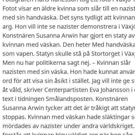
Fotot visar en äldre kvinna som slår till en nazis
med sin handväska.
Det syns tydligt att kvinnan
arg.
Hon vill inte se nazister demonstrera i Växj
Konstnären Susanna Arwin har gjort en staty av
kvinnan med väskan.
Den heter Med handväsk
som vapen.
Statyn skulle stå på Stortorget i Väx
Men nu har politikerna sagt nej.
– Kvinnan slår
nazisten med sin väska.
Hon hade kunnat anvä
ord för att visa sin åsikt i stället.
Jag vill inte ge 
åt våld, skriver Centerpartisten Eva Johansson i
text i tidningen Smålandsposten.
Konstnären
Susanna Arwin tycker att det är tråkigt att staty
stoppas.
Kvinnan med väskan hade släktingar 
mördades av nazister under andra världskriget.
förstår att kvinnan blev väldigt arg när hon såg