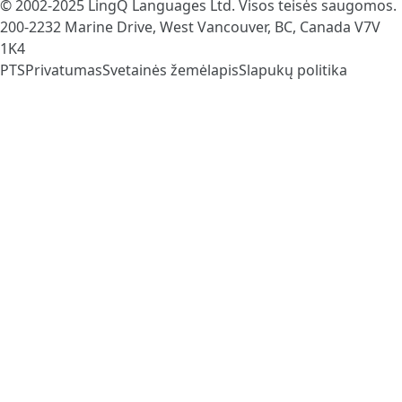
© 2002-2025
LingQ Languages Ltd.
Visos teisės saugomos.
200-2232 Marine Drive, West Vancouver, BC, Canada
V7V
1K4
PTS
Privatumas
Svetainės žemėlapis
Slapukų politika