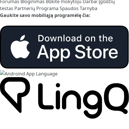
Forumas
Bloginimas
Būkite mokytoju
Darbai
Įgūdžių
testas
Partnerių Programa
Spaudos Tarnyba
Gaukite savo mobiliąją programėlę čia: