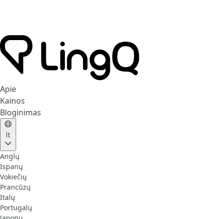
Apie
Kainos
Bloginimas
lt
Anglų
Ispanų
Vokiečių
Prancūzų
Italų
Portugalų
Japonų