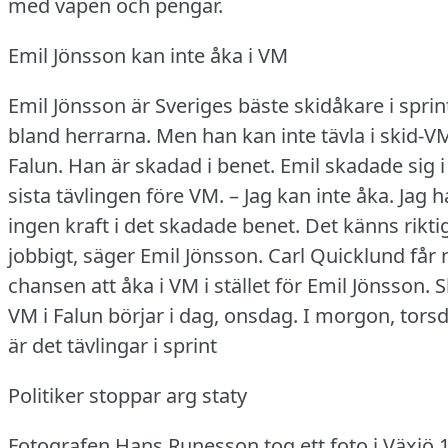
med vapen och pengar.
Emil Jönsson kan inte åka i VM
Emil Jönsson är Sveriges bäste skidåkare i sprin
bland herrarna.
Men han kan inte tävla i skid-VM
Falun.
Han är skadad i benet.
Emil skadade sig i
sista tävlingen före VM.
– Jag kan inte åka.
Jag h
ingen kraft i det skadade benet.
Det känns rikti
jobbigt, säger Emil Jönsson.
Carl Quicklund får 
chansen att åka i VM i stället för Emil Jönsson.
S
VM i Falun börjar i dag, onsdag.
I morgon, torsd
är det tävlingar i sprint
Politiker stoppar arg staty
Fotografen Hans Runesson tog ett foto i Växjö 