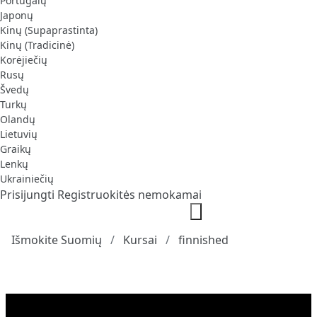
Portugalų
Japonų
Kinų (Supaprastinta)
Kinų (Tradicinė)
Korėjiečių
Rusų
Švedų
Turkų
Olandų
Lietuvių
Graikų
Lenkų
Ukrainiečių
Prisijungti
Registruokitės nemokamai
Išmokite Suomių
Kursai
finnished