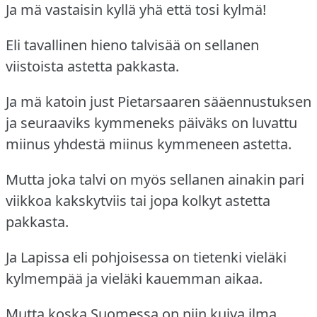
Ja mä vastaisin kyllä yhä että tosi kylmä!
Eli tavallinen hieno talvisää on sellanen
viistoista astetta pakkasta.
Ja mä katoin just Pietarsaaren sääennustuksen
ja seuraaviks kymmeneks päiväks on luvattu
miinus yhdestä miinus kymmeneen astetta.
Mutta joka talvi on myös sellanen ainakin pari
viikkoa kakskytviis tai jopa kolkyt astetta
pakkasta.
Ja Lapissa eli pohjoisessa on tietenki vieläki
kylmempää ja vieläki kauemman aikaa.
Mutta koska Suomessa on niin kuiva ilma,