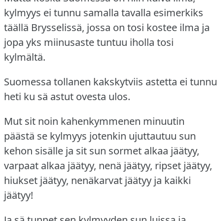
kylmyys ei tunnu samalla tavalla esimerkiks
täällä Brysselissä, jossa on tosi kostee ilma ja
jopa yks miinusaste tuntuu iholla tosi
kylmältä.
Suomessa tollanen kakskytviis astetta ei tunnu
heti ku sä astut ovesta ulos.
Mut sit noin kahenkymmenen minuutin
päästä se kylmyys jotenkin ujuttautuu sun
kehon sisälle ja sit sun sormet alkaa jäätyy,
varpaat alkaa jäätyy, nenä jäätyy, ripset jäätyy,
hiukset jäätyy, nenäkarvat jäätyy ja kaikki
jäätyy!
Ja sä tunnet sen kylmyyden sun luissa ja