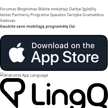
Forumas
Bloginimas
Būkite mokytoju
Darbai
Įgūdžių
testas
Partnerių Programa
Spaudos Tarnyba
Gramatikos
Vadovas
Gaukite savo mobiliąją programėlę čia: