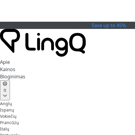
Celebrate the Cup
Specialus pasiūlymas
Save up to 45%
Apie
Kainos
Bloginimas
lt
Anglų
Ispanų
Vokiečių
Prancūzų
Italų