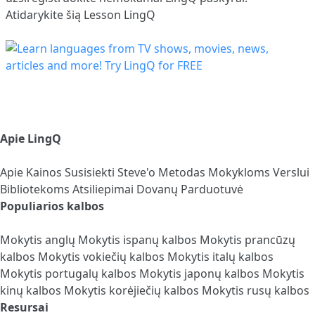
Atidarykite šią Lesson LingQ
Apie LingQ
Apie
Kainos
Susisiekti
Steve'o Metodas
Mokykloms
Verslui
Bibliotekoms
Atsiliepimai
Dovanų Parduotuvė
Populiarios kalbos
Mokytis anglų
Mokytis ispanų kalbos
Mokytis prancūzų
kalbos
Mokytis vokiečių kalbos
Mokytis italų kalbos
Mokytis portugalų kalbos
Mokytis japonų kalbos
Mokytis
kinų kalbos
Mokytis korėjiečių kalbos
Mokytis rusų kalbos
Resursai