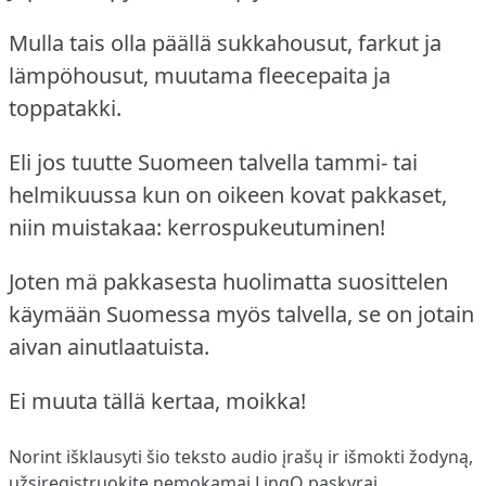
Mulla tais olla päällä sukkahousut, farkut ja
lämpöhousut, muutama fleecepaita ja
toppatakki.
Eli jos tuutte Suomeen talvella tammi- tai
helmikuussa kun on oikeen kovat pakkaset,
niin muistakaa: kerrospukeutuminen!
Joten mä pakkasesta huolimatta suosittelen
käymään Suomessa myös talvella, se on jotain
aivan ainutlaatuista.
Ei muuta tällä kertaa, moikka!
Norint išklausyti šio teksto audio įrašų ir išmokti žodyną,
užsiregistruokite
nemokamai LingQ paskyrai.