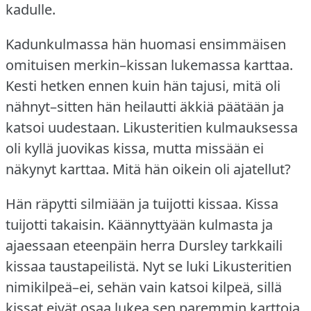
kadulle.
Kadunkulmassa hän huomasi ensimmäisen
omituisen merkin–kissan lukemassa karttaa.
Kesti hetken ennen kuin hän tajusi, mitä oli
nähnyt–sitten hän heilautti äkkiä päätään ja
katsoi uudestaan.
Likusteritien kulmauksessa
oli kyllä juovikas kissa, mutta missään ei
näkynyt karttaa.
Mitä hän oikein oli ajatellut?
Hän räpytti silmiään ja tuijotti kissaa.
Kissa
tuijotti takaisin.
Käännyttyään kulmasta ja
ajaessaan eteenpäin herra Dursley tarkkaili
kissaa taustapeilistä.
Nyt se luki Likusteritien
nimikilpeä–ei, sehän vain katsoi kilpeä, sillä
kissat eivät osaa lukea sen paremmin karttoja