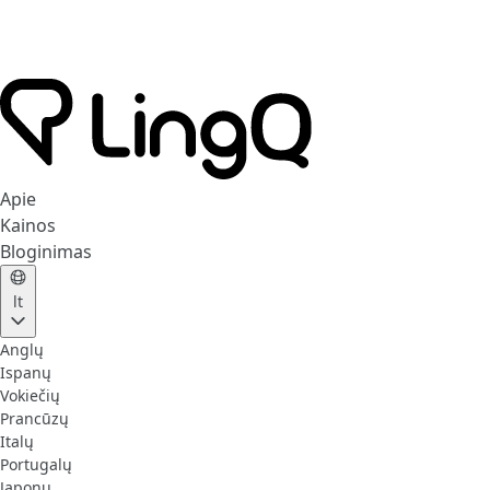
Apie
Kainos
Bloginimas
lt
Anglų
Ispanų
Vokiečių
Prancūzų
Italų
Portugalų
Japonų