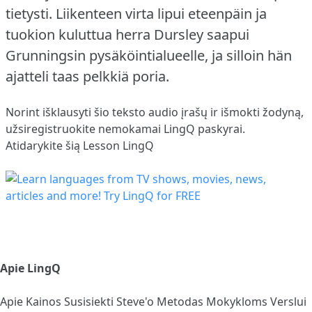
tietysti.
Liikenteen virta lipui eteenpäin ja
tuokion kuluttua herra Dursley saapui
Grunningsin pysäköintialueelle, ja silloin hän
ajatteli taas pelkkiä poria.
Norint išklausyti šio teksto audio įrašų ir išmokti žodyną,
užsiregistruokite
nemokamai LingQ paskyrai.
Atidarykite šią Lesson LingQ
Apie LingQ
Apie
Kainos
Susisiekti
Steve'o Metodas
Mokykloms
Verslui