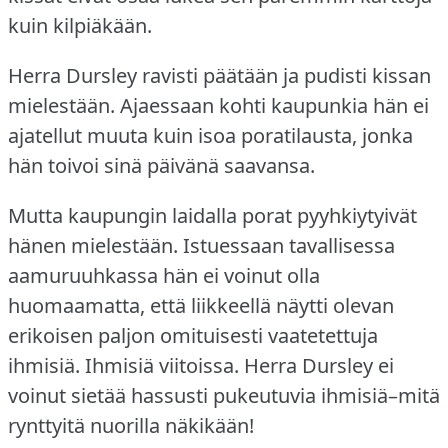
kuin kilpiäkään.
Herra Dursley ravisti päätään ja pudisti kissan
mielestään.
Ajaessaan kohti kaupunkia hän ei
ajatellut muuta kuin isoa poratilausta, jonka
hän toivoi sinä päivänä saavansa.
Mutta kaupungin laidalla porat pyyhkiytyivät
hänen mielestään.
Istuessaan tavallisessa
aamuruuhkassa hän ei voinut olla
huomaamatta, että liikkeellä näytti olevan
erikoisen paljon omituisesti vaatetettuja
ihmisiä.
Ihmisiä viitoissa.
Herra Dursley ei
voinut sietää hassusti pukeutuvia ihmisiä–mitä
rynttyitä nuorilla näkikään!