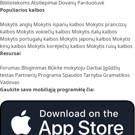
Bibliotekoms
Atsiliepimai
Dovanų Parduotuvė
Populiarios kalbos
Mokytis anglų
Mokytis ispanų kalbos
Mokytis prancūzų
kalbos
Mokytis vokiečių kalbos
Mokytis italų kalbos
Mokytis portugalų kalbos
Mokytis japonų kalbos
Mokytis
kinų kalbos
Mokytis korėjiečių kalbos
Mokytis rusų kalbos
Resursai
Forumas
Bloginimas
Būkite mokytoju
Darbai
Įgūdžių
testas
Partnerių Programa
Spaudos Tarnyba
Gramatikos
Vadovas
Gaukite savo mobiliąją programėlę čia: