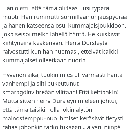
Hän oletti, että tämä oli taas uusi typerä
muoti.
Hän rummutti sormillaan ohjauspyörää
ja hänen katseensa osui kummajaisjoukkioon,
joka seisoi melko lähellä häntä.
He kuiskivat
kiihtyneinä keskenään.
Herra Dursleyta
raivostutti kun hän huomasi, etteivät kaikki
kummajaiset olleetkaan nuoria.
Hyvänen aika, tuokin mies oli varmasti häntä
vanhempi ja silti pukeutunut
smaragdinvihreään viittaan!
Että kehtaakin!
Mutta sitten herra Dursleyn mieleen johtui,
että tämä taisikin olla jokin älytön
mainostemppu–nuo ihmiset keräsivät tietysti
rahaa johonkin tarkoitukseen... aivan, niinpä