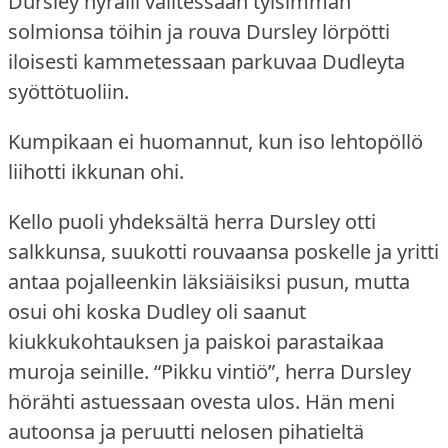
Dursley hyräili valitessaan tylsimmän
solmionsa töihin ja rouva Dursley lörpötti
iloisesti kammetessaan parkuvaa Dudleyta
syöttötuoliin.
Kumpikaan ei huomannut, kun iso lehtopöllö
liihotti ikkunan ohi.
Kello puoli yhdeksältä herra Dursley otti
salkkunsa, suukotti rouvaansa poskelle ja yritti
antaa pojalleenkin läksiäisiksi pusun, mutta
osui ohi koska Dudley oli saanut
kiukkukohtauksen ja paiskoi parastaikaa
muroja seinille.
“Pikku vintiö”, herra Dursley
hörähti astuessaan ovesta ulos.
Hän meni
autoonsa ja peruutti nelosen pihatieltä