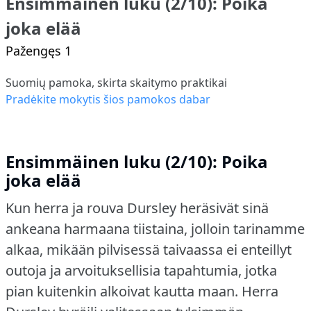
Ensimmäinen luku (2/10): Poika
joka elää
Pažengęs 1
Suomių pamoka, skirta skaitymo praktikai
Pradėkite mokytis šios pamokos dabar
Ensimmäinen luku (2/10): Poika
joka elää
Kun herra ja rouva Dursley heräsivät sinä
ankeana harmaana tiistaina, jolloin tarinamme
alkaa, mikään pilvisessä taivaassa ei enteillyt
outoja ja arvoituksellisia tapahtumia, jotka
pian kuitenkin alkoivat kautta maan.
Herra