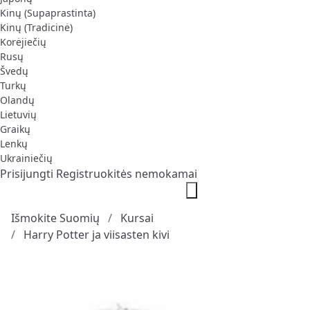
Kinų (Supaprastinta)
Kinų (Tradicinė)
Korėjiečių
Rusų
Švedų
Turkų
Olandų
Lietuvių
Graikų
Lenkų
Ukrainiečių
Prisijungti
Registruokitės nemokamai
Išmokite Suomių
Kursai
Harry Potter ja viisasten kivi