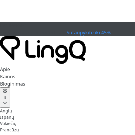
PASIBAIGĖ
Švęskite taurę
Extended Sale
Sutaupykite iki 45%
Apie
Kainos
Bloginimas
lt
Anglų
Ispanų
Vokiečių
Prancūzų