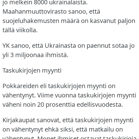
jo melkein 8000 ukrainalaista.
Maahanmuuttovirasto sanoo, että
suojeluhakemusten määrä on kasvanut paljon
tällä viikolla.
YK sanoo, että Ukrainasta on paennut sotaa jo
yli 3 miljoonaa ihmistä.
Taskukirjojen myynti
Pokkareiden eli taskukirjojen myynti on
vähentynyt.
Viime vuonna taskukirjojen myynti
väheni noin 20 prosenttia edellisvuodesta.
Kirjakaupat sanovat, että taskukirjojen myynti
on vähentynyt ehkä siksi, että matkailu on
vähentynyt.
Monet ihmiset ostavat taskukirjoja