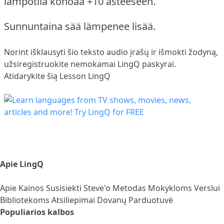
lämpötila kohoaa +10 asteeseen.
Sunnuntaina sää lämpenee lisää.
Norint išklausyti šio teksto audio įrašų ir išmokti žodyną,
užsiregistruokite
nemokamai LingQ paskyrai.
Atidarykite šią Lesson LingQ
Apie LingQ
Apie
Kainos
Susisiekti
Steve'o Metodas
Mokykloms
Verslui
Bibliotekoms
Atsiliepimai
Dovanų Parduotuvė
Populiarios kalbos