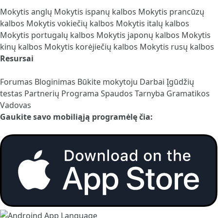
Mokytis anglų
Mokytis ispanų kalbos
Mokytis prancūzų
kalbos
Mokytis vokiečių kalbos
Mokytis italų kalbos
Mokytis portugalų kalbos
Mokytis japonų kalbos
Mokytis
kinų kalbos
Mokytis korėjiečių kalbos
Mokytis rusų kalbos
Resursai
Forumas
Bloginimas
Būkite mokytoju
Darbai
Įgūdžių
testas
Partnerių Programa
Spaudos Tarnyba
Gramatikos
Vadovas
Gaukite savo mobiliąją programėlę čia: