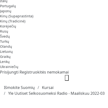
Italų
Portugalų
Japonų
Kinų (Supaprastinta)
Kinų (Tradicinė)
Korėjiečių
Rusų
Švedų
Turkų
Olandų
Lietuvių
Graikų
Lenkų
Ukrainiečių
Prisijungti
Registruokitės nemokamai
Išmokite Suomių
Kursai
Yle Uutiset Selkosuomeksi Radio - Maaliskuu 2022-03