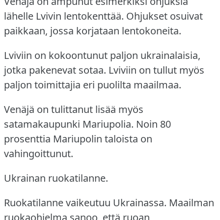
Venäjä on ampunut esimerkiksi ohjuksia
lähelle Lvivin lentokenttää.
Ohjukset osuivat
paikkaan, jossa korjataan lentokoneita.
Lviviin on kokoontunut paljon ukrainalaisia,
jotka pakenevat sotaa.
Lviviin on tullut myös
paljon toimittajia eri puolilta maailmaa.
Venäjä on tulittanut lisää myös
satamakaupunki Mariupolia.
Noin 80
prosenttia Mariupolin taloista on
vahingoittunut.
Ukrainan ruokatilanne.
Ruokatilanne vaikeutuu Ukrainassa.
Maailman
ruokaohjelma sanoo, että ruoan