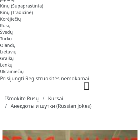
Kinų (Supaprastinta)
Kinų (Tradicinė)
Korėjiečių
Rusų
Švedų
Turkų
Olandų
Lietuvių
Graikų
Lenkų
Ukrainiečių
Prisijungti
Registruokitės nemokamai
Išmokite Rusų
Kursai
Анекдоты и шутки (Russian jokes)