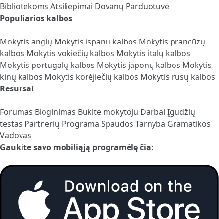
Bibliotekoms
Atsiliepimai
Dovanų Parduotuvė
Populiarios kalbos
Mokytis anglų
Mokytis ispanų kalbos
Mokytis prancūzų
kalbos
Mokytis vokiečių kalbos
Mokytis italų kalbos
Mokytis portugalų kalbos
Mokytis japonų kalbos
Mokytis
kinų kalbos
Mokytis korėjiečių kalbos
Mokytis rusų kalbos
Resursai
Forumas
Bloginimas
Būkite mokytoju
Darbai
Įgūdžių
testas
Partnerių Programa
Spaudos Tarnyba
Gramatikos
Vadovas
Gaukite savo mobiliąją programėlę čia: