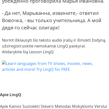
убежденно проговорила Марья Ивановна.
- Да нет, Марьванна, извините,- ответил
Вовочка, - вы только учительница.
А мой
дядя-то сейчас олигарх!
Norint išklausyti šio teksto audio įrašų ir išmokti žodyną,
užsiregistruokite
nemokamai LingQ paskyrai.
Atidarykite šią Lesson LingQ
Apie LingQ
Apie
Kainos
Susisiekti
Steve'o Metodas
Mokykloms
Verslui