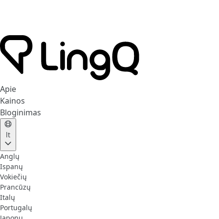
Apie
Kainos
Bloginimas
lt
Anglų
Ispanų
Vokiečių
Prancūzų
Italų
Portugalų
Japonų