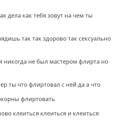
ак дела как тебя зовут на чем ты
лядишь так так здорово так сексуально
 я никогда не был мастером флирта но
р ты что флиртовал с ней да а что
покорны флиртовать
ово клеиться клеиться и клеиться