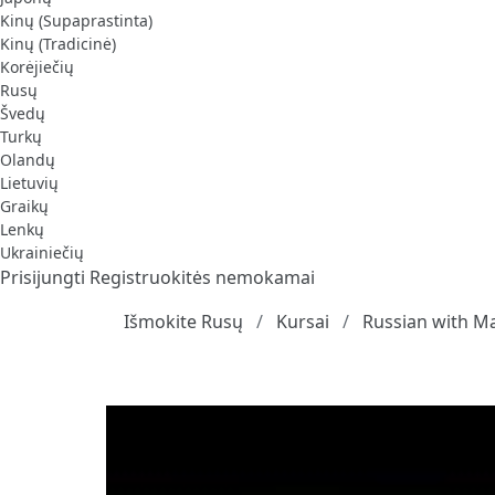
Kinų (Supaprastinta)
Kinų (Tradicinė)
Korėjiečių
Rusų
Švedų
Turkų
Olandų
Lietuvių
Graikų
Lenkų
Ukrainiečių
Prisijungti
Registruokitės nemokamai
Išmokite Rusų
Kursai
Russian with M