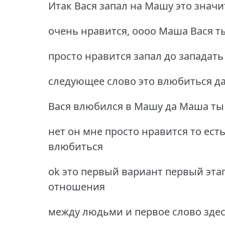
Итак Вася запал на Машу это знач
очень нравится, оооо Маша Вася ты
просто нравится запал до западать
следующее слово это влюбиться да
Вася влюбился в Машу да Маша ты
нет он мне просто нравится то ест
влюбиться
ok это первый вариант первый этап
отношения
между людьми и первое слово здес