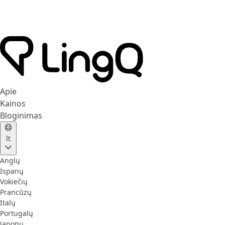
Apie
Kainos
Bloginimas
lt
Anglų
Ispanų
Vokiečių
Prancūzų
Italų
Portugalų
Japonų