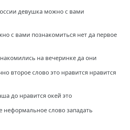
россии девушка можно с вами
но с вами познакомиться нет да первое
знакомились на вечеринке да они
но второе слово это нравится нравится
аша до нравится окей это
е неформальное слово западать