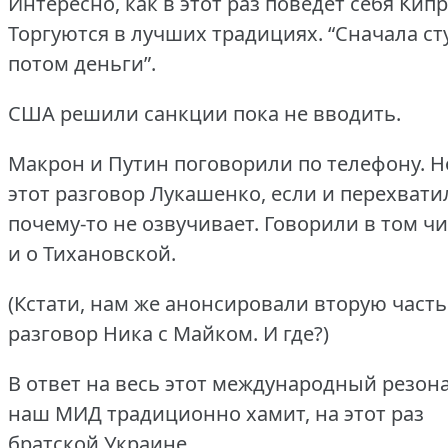
Интересно, как в этот раз поведет себя Кипр
Торгуются в лучших традициях.
“Сначала ст
потом деньги”.
США решили санкции пока не вводить.
Макрон и Путин поговорили по телефону.
Н
этот разговор Лукашенко, если и перехвати
почему-то не озвучивает.
Говорили в том ч
и о Тихановской.
(Кстати, нам же анонсировали вторую часть
разговор Ника с Майком.
И где?)
В ответ на весь этот международный резон
наш МИД традиционно хамит, на этот раз
братской Украине.