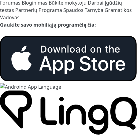
Forumas
Bloginimas
Būkite mokytoju
Darbai
Įgūdžių
testas
Partnerių Programa
Spaudos Tarnyba
Gramatikos
Vadovas
Gaukite savo mobiliąją programėlę čia: