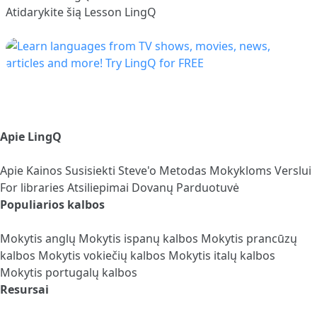
Atidarykite šią Lesson LingQ
Apie LingQ
Apie
Kainos
Susisiekti
Steve'o Metodas
Mokykloms
Verslui
For libraries
Atsiliepimai
Dovanų Parduotuvė
Populiarios kalbos
Mokytis anglų
Mokytis ispanų kalbos
Mokytis prancūzų
kalbos
Mokytis vokiečių kalbos
Mokytis italų kalbos
Mokytis portugalų kalbos
Resursai