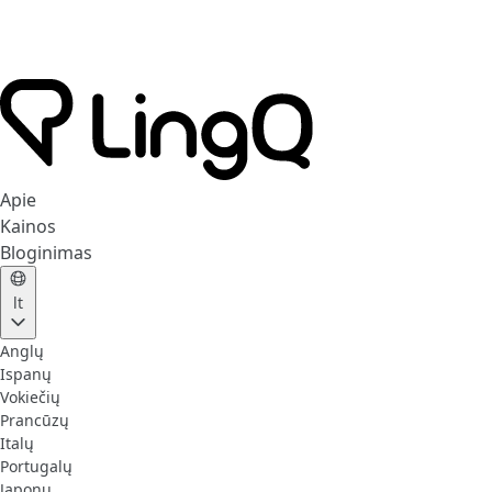
Apie
Kainos
Bloginimas
lt
Anglų
Ispanų
Vokiečių
Prancūzų
Italų
Portugalų
Japonų