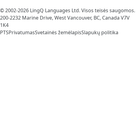
© 2002-2026
LingQ Languages Ltd.
Visos teisės saugomos.
200-2232 Marine Drive, West Vancouver, BC, Canada
V7V
1K4
PTS
Privatumas
Svetainės žemėlapis
Slapukų politika