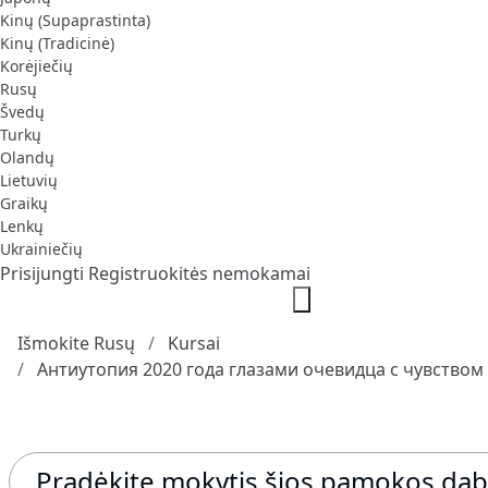
Kinų (Supaprastinta)
Kinų (Tradicinė)
Korėjiečių
Rusų
Švedų
Turkų
Olandų
Lietuvių
Graikų
Lenkų
Ukrainiečių
Prisijungti
Registruokitės nemokamai
Išmokite Rusų
Kursai
Антиутопия 2020 года глазами очевидца с чувство
Pradėkite mokytis šios pamokos dab