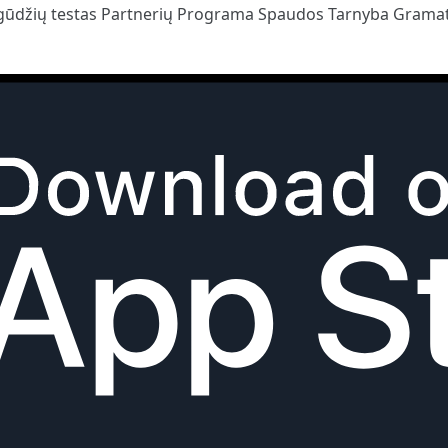
gūdžių testas
Partnerių Programa
Spaudos Tarnyba
Gramat