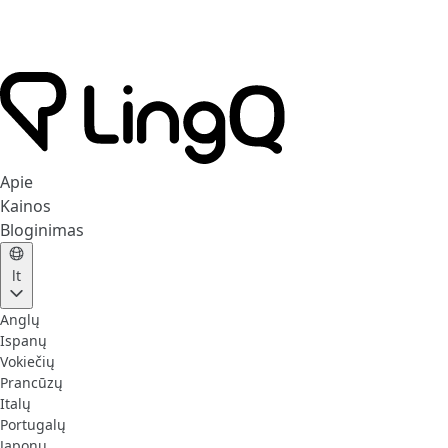
Apie
Kainos
Bloginimas
lt
Anglų
Ispanų
Vokiečių
Prancūzų
Italų
Portugalų
Japonų