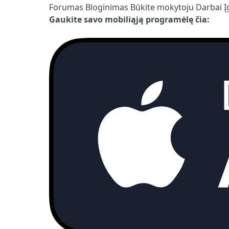
Forumas
Bloginimas
Būkite mokytoju
Darbai
Į
Gaukite savo mobiliąją programėlę čia: