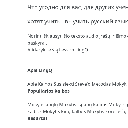
Что угодно для вас, для других уч
хотят учить...выучить русский язы
Norint išklausyti šio teksto audio įrašų ir išmo
paskyrai.
Atidarykite šią Lesson LingQ
Apie LingQ
Apie
Kainos
Susisiekti
Steve'o Metodas
Mokyk
Populiarios kalbos
Mokytis anglų
Mokytis ispanų kalbos
Mokytis 
kalbos
Mokytis kinų kalbos
Mokytis korėjiečių
Resursai