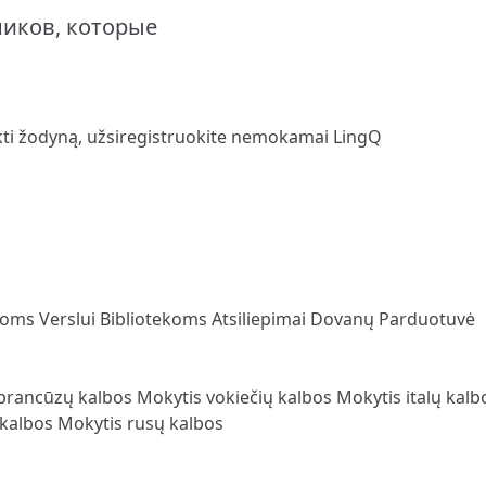
еников, которые
к
kti žodyną,
užsiregistruokite
nemokamai LingQ
loms
Verslui
Bibliotekoms
Atsiliepimai
Dovanų Parduotuvė
prancūzų kalbos
Mokytis vokiečių kalbos
Mokytis italų kal
 kalbos
Mokytis rusų kalbos