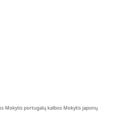
bos
Mokytis portugalų kalbos
Mokytis japonų