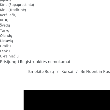
Kinų (Supaprastinta)
Kinų (Tradicinė)
Korėjiečių
Rusų
Švedų
Turkų
Olandų
Lietuvių
Graikų
Lenkų
Ukrainiečių
Prisijungti
Registruokitės nemokamai
Išmokite Rusų
Kursai
Be Fluent in Ru