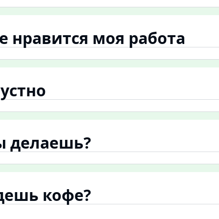
не нравится моя работа
рустно
ты делаешь?
удешь кофе?