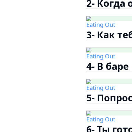
2- Когда
Eating Out
3- Как те
Eating Out
4- В баре
Eating Out
5- Попро
Eating Out
6- Ты го