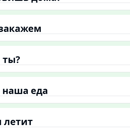
 закажем
а ты?
и наша еда
я летит