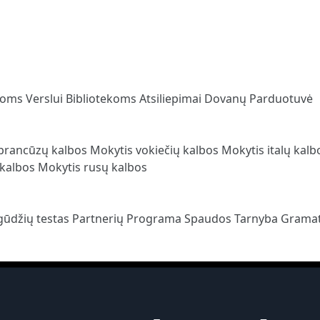
loms
Verslui
Bibliotekoms
Atsiliepimai
Dovanų Parduotuvė
prancūzų kalbos
Mokytis vokiečių kalbos
Mokytis italų kal
 kalbos
Mokytis rusų kalbos
gūdžių testas
Partnerių Programa
Spaudos Tarnyba
Gramat