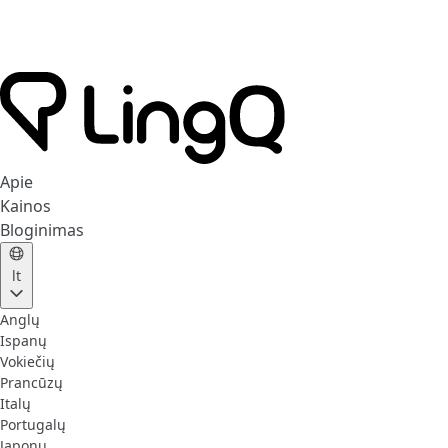
Apie
Kainos
Bloginimas
lt
Anglų
Ispanų
Vokiečių
Prancūzų
Italų
Portugalų
Japonų