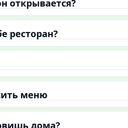
 он открывается?
бе ресторан?
сить меню
товишь дома?