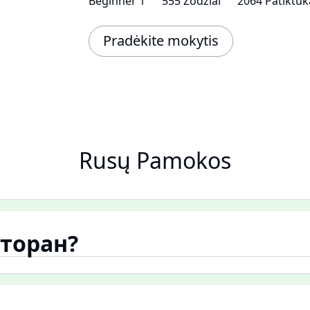
Beginner 1
555 Žodžiai
2064 Patiktuk
Pradėkite mokytis
Rusų Pamokos
сторан?