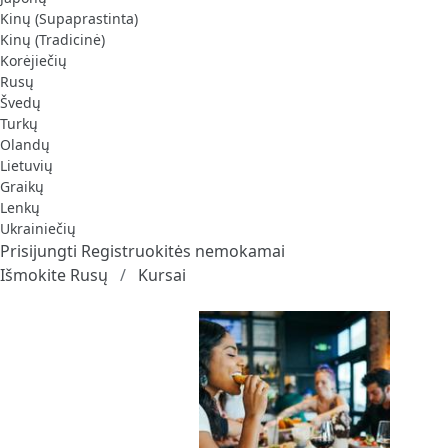
Kinų (Supaprastinta)
Kinų (Tradicinė)
Korėjiečių
Rusų
Švedų
Turkų
Olandų
Lietuvių
Graikų
Lenkų
Ukrainiečių
Prisijungti
Registruokitės nemokamai
Išmokite Rusų
Kursai