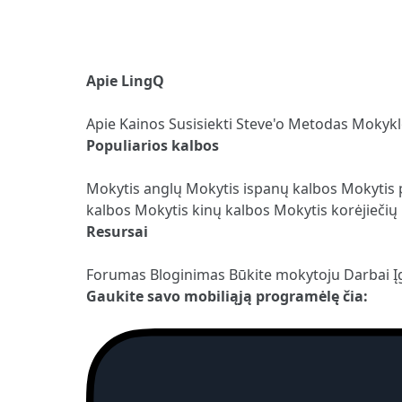
Apie LingQ
Apie
Kainos
Susisiekti
Steve'o Metodas
Mokyk
Populiarios kalbos
Mokytis anglų
Mokytis ispanų kalbos
Mokytis 
kalbos
Mokytis kinų kalbos
Mokytis korėjiečių
Resursai
Forumas
Bloginimas
Būkite mokytoju
Darbai
Į
Gaukite savo mobiliąją programėlę čia: