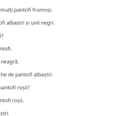
mulți pantofi frumoși.
i albaștri și unii negri.
i?
tofi.
 neagră.
che de pantofi albaștri.
antofi roșii?
tofi roșii.
tri.