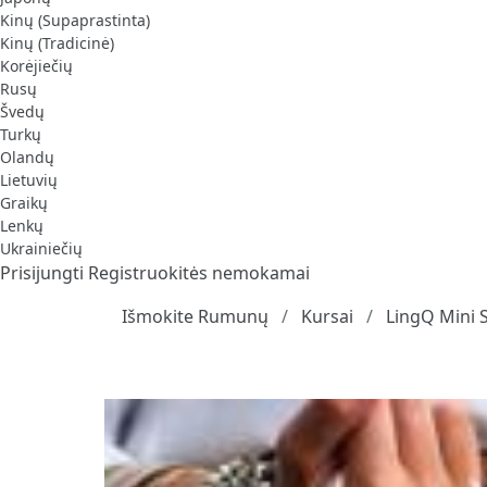
Kinų (Supaprastinta)
Kinų (Tradicinė)
Korėjiečių
Rusų
Švedų
Turkų
Olandų
Lietuvių
Graikų
Lenkų
Ukrainiečių
Prisijungti
Registruokitės nemokamai
Išmokite Rumunų
Kursai
LingQ Mini S