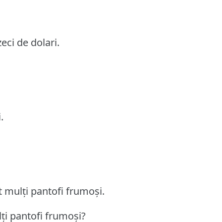
eci de dolari.
.
 mulți pantofi frumoși.
ți pantofi frumoși?