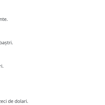
nte.
baștri.
i.
eci de dolari.