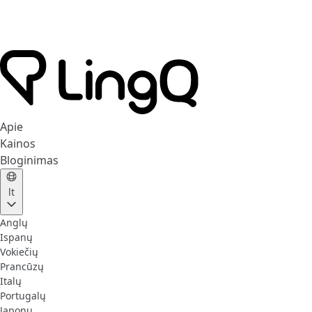
Apie
Kainos
Bloginimas
lt
Anglų
Ispanų
Vokiečių
Prancūzų
Italų
Portugalų
Japonų