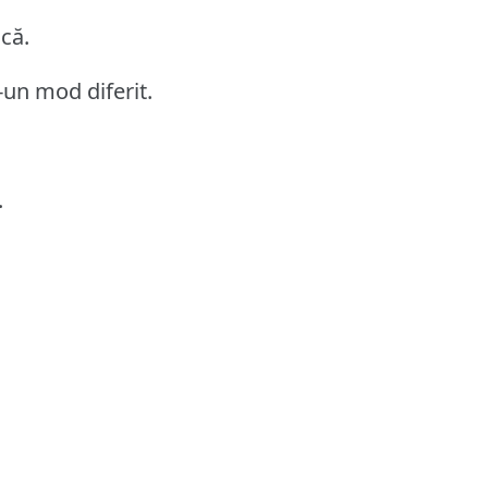
acă.
un mod diferit.
.