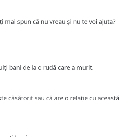
-ți mai spun că nu vreau și nu te voi ajuta?
ți bani de la o rudă care a murit.
te căsătorit sau că are o relație cu această