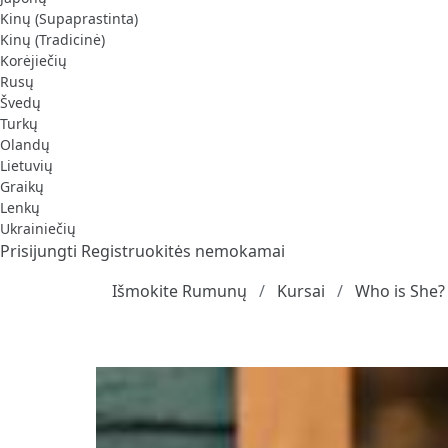
Kinų (Supaprastinta)
Kinų (Tradicinė)
Korėjiečių
Rusų
Švedų
Turkų
Olandų
Lietuvių
Graikų
Lenkų
Ukrainiečių
Prisijungti
Registruokitės nemokamai
Išmokite Rumunų
Kursai
Who is She?