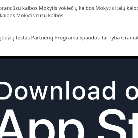
prancūzų kalbos
Mokytis vokiečių kalbos
Mokytis italų kal
 kalbos
Mokytis rusų kalbos
gūdžių testas
Partnerių Programa
Spaudos Tarnyba
Gramat