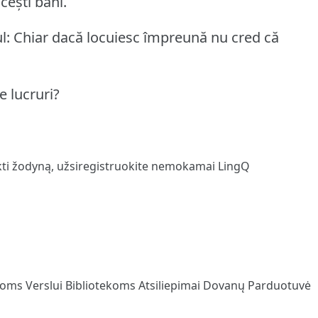
cești bani.
l: Chiar dacă locuiesc împreună nu cred că
e lucruri?
kti žodyną,
užsiregistruokite
nemokamai LingQ
loms
Verslui
Bibliotekoms
Atsiliepimai
Dovanų Parduotuvė