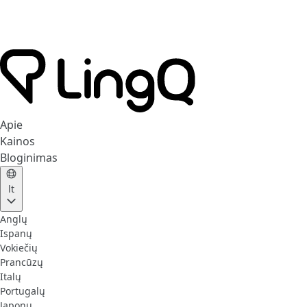
Apie
Kainos
Bloginimas
lt
Anglų
Ispanų
Vokiečių
Prancūzų
Italų
Portugalų
Japonų