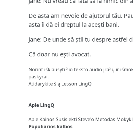
Jane: Nu vreau ca fata să ia nimic din a
De asta am nevoie de ajutorul tău.
Pau
asta îi dă ei dreptul la acești bani.
Jane: De unde să știi tu despre astfel d
Că doar nu ești avocat.
Norint išklausyti šio teksto audio įrašų ir išmo
paskyrai.
Atidarykite šią Lesson LingQ
Apie LingQ
Apie
Kainos
Susisiekti
Steve'o Metodas
Mokyk
Populiarios kalbos