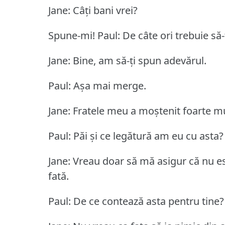
Jane: Câți bani vrei?
Spune-mi!
Paul: De câte ori trebuie să
Jane: Bine, am să-ți spun adevărul.
Paul: Așa mai merge.
Jane: Fratele meu a moștenit foarte mul
Paul: Păi și ce legătură am eu cu asta?
Jane: Vreau doar să mă asigur că nu es
fată.
Paul: De ce contează asta pentru tine?