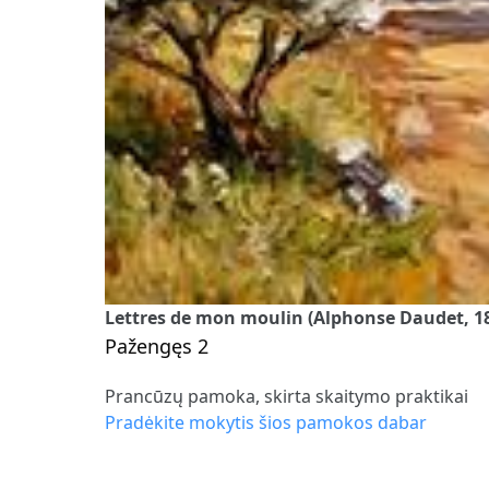
Lettres de mon moulin (Alphonse Daudet, 1
Pažengęs 2
Prancūzų pamoka, skirta skaitymo praktikai
Pradėkite mokytis šios pamokos dabar