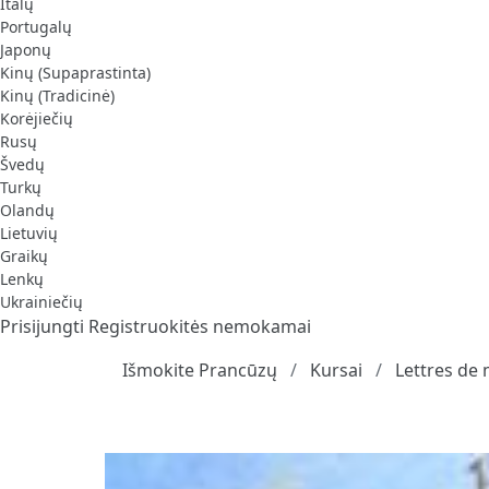
Italų
Portugalų
Japonų
Kinų (Supaprastinta)
Kinų (Tradicinė)
Korėjiečių
Rusų
Švedų
Turkų
Olandų
Lietuvių
Graikų
Lenkų
Ukrainiečių
Prisijungti
Registruokitės nemokamai
Išmokite Prancūzų
Kursai
Lettres de