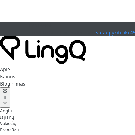
PASIBAIGĖ
Švęskite taurę
Extended Sale
Sutaupykite iki 4
Apie
Kainos
Bloginimas
lt
Anglų
Ispanų
Vokiečių
Prancūzų