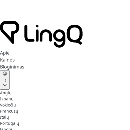
Apie
Kainos
Bloginimas
lt
Anglų
Ispanų
Vokiečių
Prancūzų
Italų
Portugalų
Japonų