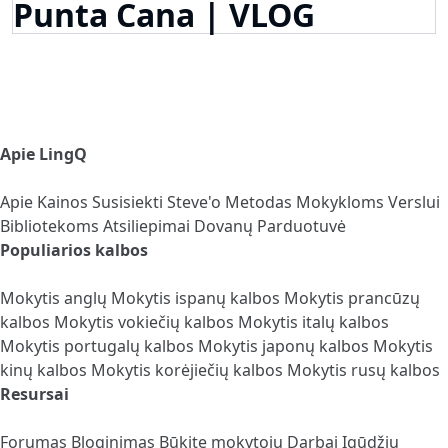
Punta Cana | VLOG
Apie LingQ
Apie
Kainos
Susisiekti
Steve'o Metodas
Mokykloms
Verslui
Bibliotekoms
Atsiliepimai
Dovanų Parduotuvė
Populiarios kalbos
Mokytis anglų
Mokytis ispanų kalbos
Mokytis prancūzų
kalbos
Mokytis vokiečių kalbos
Mokytis italų kalbos
Mokytis portugalų kalbos
Mokytis japonų kalbos
Mokytis
kinų kalbos
Mokytis korėjiečių kalbos
Mokytis rusų kalbos
Resursai
Forumas
Bloginimas
Būkite mokytoju
Darbai
Įgūdžių