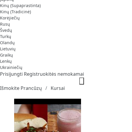
Kinų (Supaprastinta)
Kinų (Tradicinė)
Korėjiečių
Rusų
Švedų
Turkų
Olandų
Lietuvių
Graikų
Lenkų
Ukrainiečių
Prisijungti
Registruokitės nemokamai
Išmokite Prancūzų
Kursai