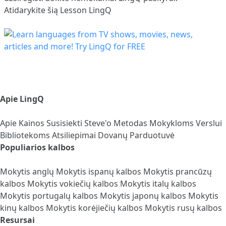
Atidarykite šią Lesson LingQ
Apie LingQ
Apie
Kainos
Susisiekti
Steve'o Metodas
Mokykloms
Verslui
Bibliotekoms
Atsiliepimai
Dovanų Parduotuvė
Populiarios kalbos
Mokytis anglų
Mokytis ispanų kalbos
Mokytis prancūzų
kalbos
Mokytis vokiečių kalbos
Mokytis italų kalbos
Mokytis portugalų kalbos
Mokytis japonų kalbos
Mokytis
kinų kalbos
Mokytis korėjiečių kalbos
Mokytis rusų kalbos
Resursai