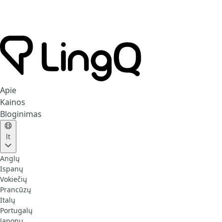
Apie
Kainos
Bloginimas
lt
Anglų
Ispanų
Vokiečių
Prancūzų
Italų
Portugalų
Japonų