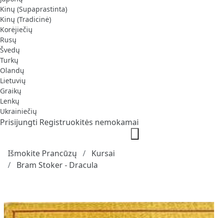
Kinų (Supaprastinta)
Kinų (Tradicinė)
Korėjiečių
Rusų
Švedų
Turkų
Olandų
Lietuvių
Graikų
Lenkų
Ukrainiečių
Prisijungti
Registruokitės nemokamai
Išmokite Prancūzų
Kursai
Bram Stoker - Dracula