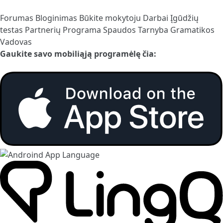
Forumas
Bloginimas
Būkite mokytoju
Darbai
Įgūdžių
testas
Partnerių Programa
Spaudos Tarnyba
Gramatikos
Vadovas
Gaukite savo mobiliąją programėlę čia: