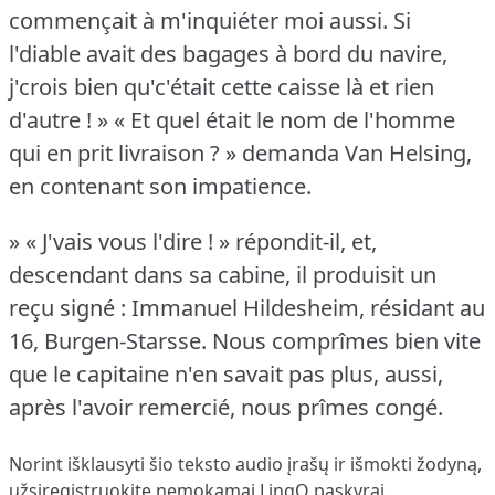
commençait à m'inquiéter moi aussi.
Si
l'diable avait des bagages à bord du navire,
j'crois bien qu'c'était cette caisse là et rien
d'autre !
» « Et quel était le nom de l'homme
qui en prit livraison ?
» demanda Van Helsing,
en contenant son impatience.
» « J'vais vous l'dire !
» répondit-il, et,
descendant dans sa cabine, il produisit un
reçu signé : Immanuel Hildesheim, résidant au
16, Burgen-Starsse.
Nous comprîmes bien vite
que le capitaine n'en savait pas plus, aussi,
après l'avoir remercié, nous prîmes congé.
Norint išklausyti šio teksto audio įrašų ir išmokti žodyną,
užsiregistruokite
nemokamai LingQ paskyrai.