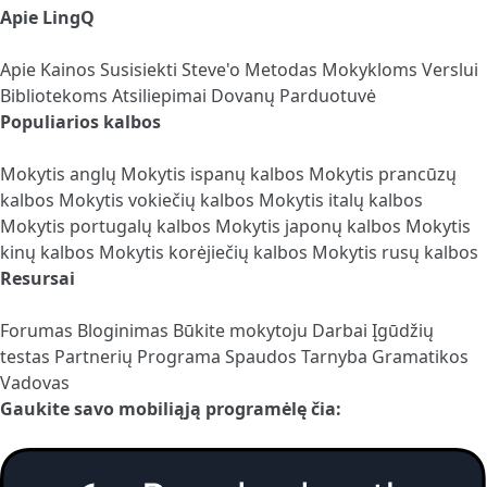
Apie LingQ
Apie
Kainos
Susisiekti
Steve'o Metodas
Mokykloms
Verslui
Bibliotekoms
Atsiliepimai
Dovanų Parduotuvė
Populiarios kalbos
Mokytis anglų
Mokytis ispanų kalbos
Mokytis prancūzų
kalbos
Mokytis vokiečių kalbos
Mokytis italų kalbos
Mokytis portugalų kalbos
Mokytis japonų kalbos
Mokytis
kinų kalbos
Mokytis korėjiečių kalbos
Mokytis rusų kalbos
Resursai
Forumas
Bloginimas
Būkite mokytoju
Darbai
Įgūdžių
testas
Partnerių Programa
Spaudos Tarnyba
Gramatikos
Vadovas
Gaukite savo mobiliąją programėlę čia: