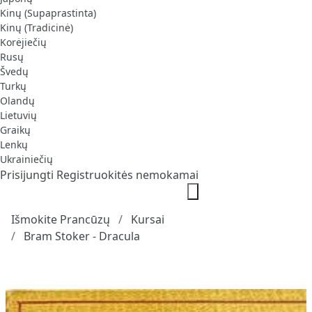
Kinų (Supaprastinta)
Kinų (Tradicinė)
Korėjiečių
Rusų
Švedų
Turkų
Olandų
Lietuvių
Graikų
Lenkų
Ukrainiečių
Prisijungti
Registruokitės nemokamai
Išmokite Prancūzų
Kursai
Bram Stoker - Dracula