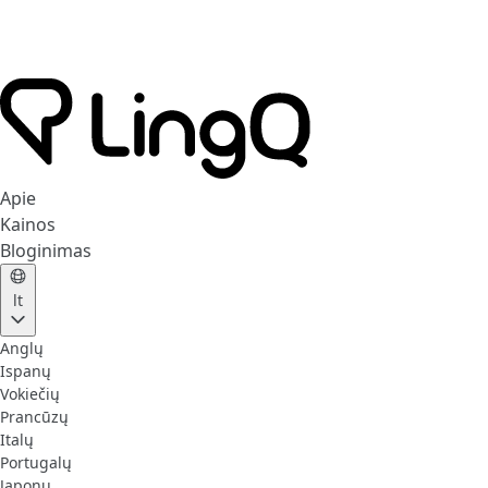
Apie
Kainos
Bloginimas
lt
Anglų
Ispanų
Vokiečių
Prancūzų
Italų
Portugalų
Japonų