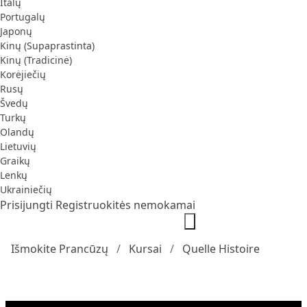
Italų
Portugalų
Japonų
Kinų (Supaprastinta)
Kinų (Tradicinė)
Korėjiečių
Rusų
Švedų
Turkų
Olandų
Lietuvių
Graikų
Lenkų
Ukrainiečių
Prisijungti
Registruokitės nemokamai
Išmokite Prancūzų
Kursai
Quelle Histoire