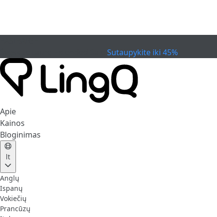
PASIBAIGĖ
Švęskite taurę
Extended Sale
Sutaupykite iki 45%
Apie
Kainos
Bloginimas
lt
Anglų
Ispanų
Vokiečių
Prancūzų