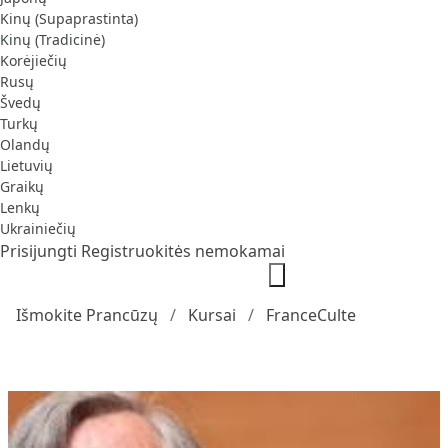
Kinų (Supaprastinta)
Kinų (Tradicinė)
Korėjiečių
Rusų
Švedų
Turkų
Olandų
Lietuvių
Graikų
Lenkų
Ukrainiečių
Prisijungti
Registruokitės nemokamai
Išmokite Prancūzų
Kursai
FranceCulte