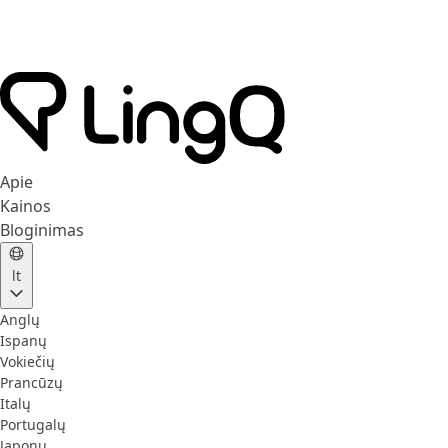
Apie
Kainos
Bloginimas
lt
Anglų
Ispanų
Vokiečių
Prancūzų
Italų
Portugalų
Japonų