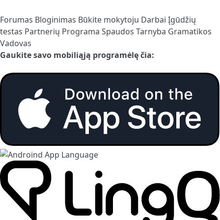
Forumas
Bloginimas
Būkite mokytoju
Darbai
Įgūdžių
testas
Partnerių Programa
Spaudos Tarnyba
Gramatikos
Vadovas
Gaukite savo mobiliąją programėlę čia: