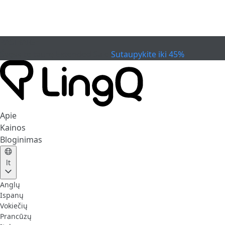
PASIBAIGĖ
Švęskite taurę
Extended Sale
Sutaupykite iki 45%
Apie
Kainos
Bloginimas
lt
Anglų
Ispanų
Vokiečių
Prancūzų