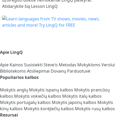
Atidarykite šią Lesson LingQ
Apie LingQ
Apie
Kainos
Susisiekti
Steve'o Metodas
Mokykloms
Verslui
Bibliotekoms
Atsiliepimai
Dovanų Parduotuvė
Populiarios kalbos
Mokytis anglų
Mokytis ispanų kalbos
Mokytis prancūzų
kalbos
Mokytis vokiečių kalbos
Mokytis italų kalbos
Mokytis portugalų kalbos
Mokytis japonų kalbos
Mokytis
kinų kalbos
Mokytis korėjiečių kalbos
Mokytis rusų kalbos
Resursai