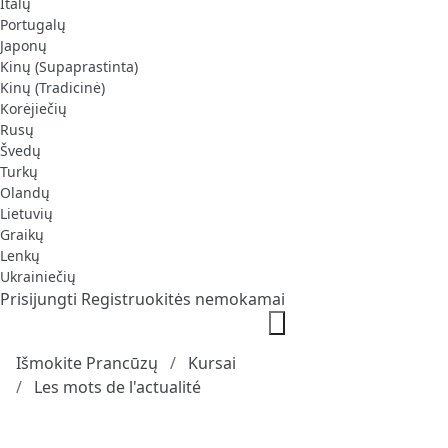
Italų
Portugalų
Japonų
Kinų (Supaprastinta)
Kinų (Tradicinė)
Korėjiečių
Rusų
Švedų
Turkų
Olandų
Lietuvių
Graikų
Lenkų
Ukrainiečių
Prisijungti
Registruokitės nemokamai
Išmokite Prancūzų
Kursai
Les mots de l'actualité