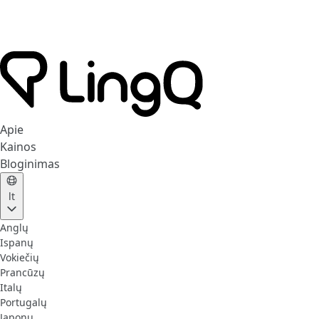
Apie
Kainos
Bloginimas
lt
Anglų
Ispanų
Vokiečių
Prancūzų
Italų
Portugalų
Japonų