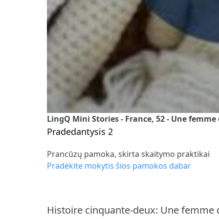
LingQ Mini Stories - France, 52 - Une femm
Pradedantysis 2
Prancūzų pamoka, skirta skaitymo praktikai
Pradėkite mokytis šios pamokos dabar
Histoire cinquante-deux: Une femme