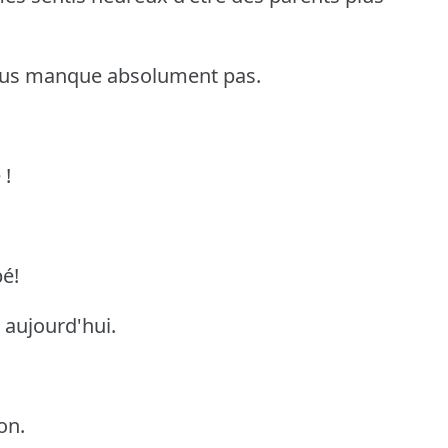
nous manque absolument pas.
 !
bé!
 aujourd'hui.
on.