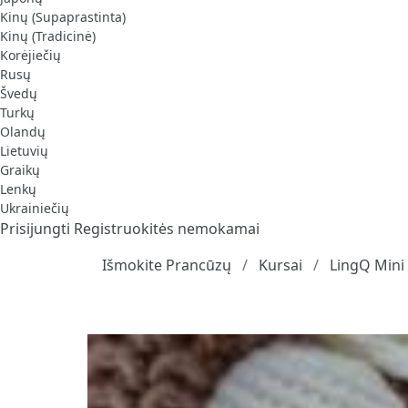
Kinų (Supaprastinta)
Kinų (Tradicinė)
Korėjiečių
Rusų
Švedų
Turkų
Olandų
Lietuvių
Graikų
Lenkų
Ukrainiečių
Prisijungti
Registruokitės nemokamai
Išmokite Prancūzų
Kursai
LingQ Mini 