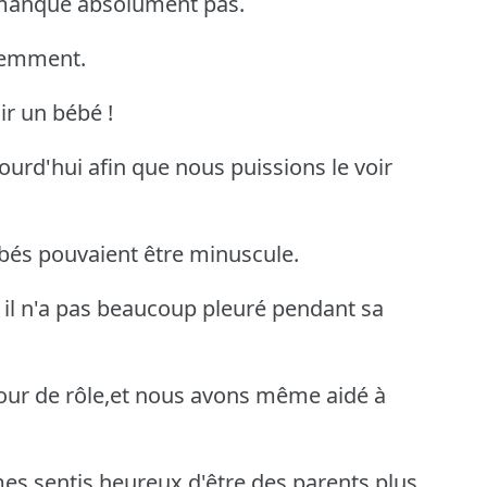
 manque absolument pas.
éremment.
ir un bébé !
urd'hui afin que nous puissions le voir
ébés pouvaient être minuscule.
,et il n'a pas beaucoup pleuré pendant sa
 tour de rôle,et nous avons même aidé à
s sentis heureux d'être des parents plus