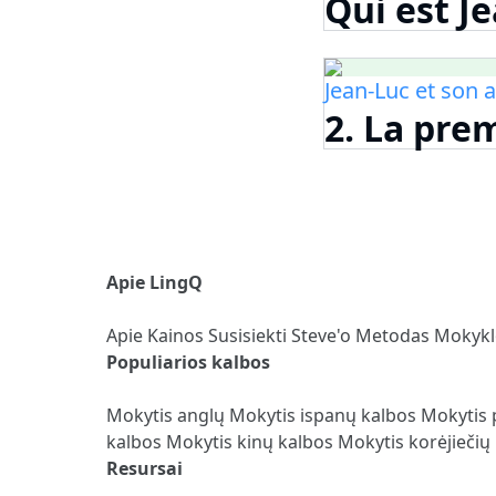
Qui est J
Jean-Luc et son 
2. La pre
Apie LingQ
Apie
Kainos
Susisiekti
Steve'o Metodas
Mokyk
Populiarios kalbos
Mokytis anglų
Mokytis ispanų kalbos
Mokytis 
kalbos
Mokytis kinų kalbos
Mokytis korėjiečių
Resursai