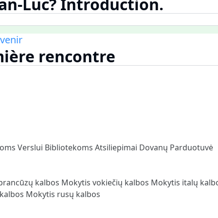
ean-Luc? Introduction.
avenir
mière rencontre
loms
Verslui
Bibliotekoms
Atsiliepimai
Dovanų Parduotuvė
prancūzų kalbos
Mokytis vokiečių kalbos
Mokytis italų kal
 kalbos
Mokytis rusų kalbos