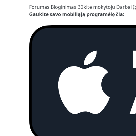
Forumas
Bloginimas
Būkite mokytoju
Darbai
Į
Gaukite savo mobiliąją programėlę čia: