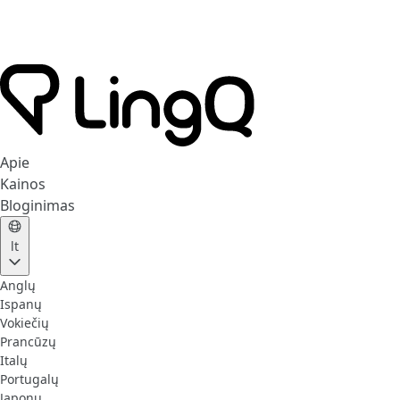
Apie
Kainos
Bloginimas
lt
Anglų
Ispanų
Vokiečių
Prancūzų
Italų
Portugalų
Japonų