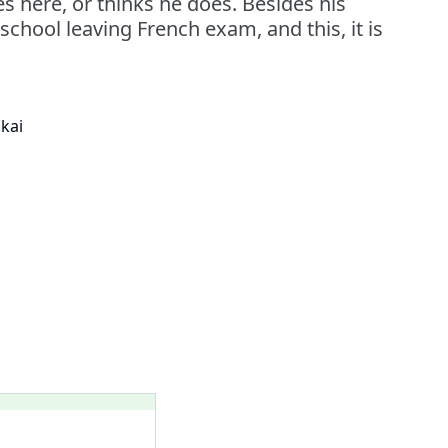
s here, or thinks he does. Besides his
school leaving French exam, and this, it is
ukai