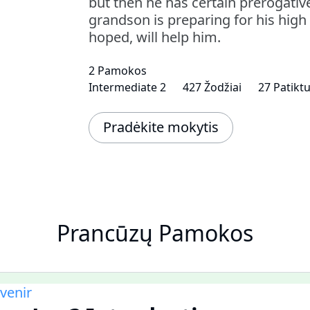
but then he has certain prerogative
grandson is preparing for his high 
hoped, will help him.
2 Pamokos
Intermediate 2
427 Žodžiai
27 Patikt
Pradėkite mokytis
Prancūzų Pamokos
avenir