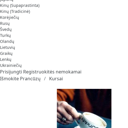
Kinų (Supaprastinta)
Kinų (Tradicinė)
Korėjiečių
Rusų
Švedų
Turkų
Olandų
Lietuvių
Graikų
Lenkų
Ukrainiečių
Prisijungti
Registruokitės nemokamai
Išmokite Prancūzų
Kursai