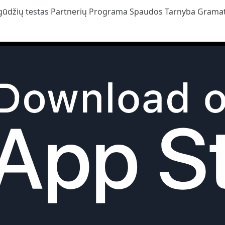
gūdžių testas
Partnerių Programa
Spaudos Tarnyba
Gramat