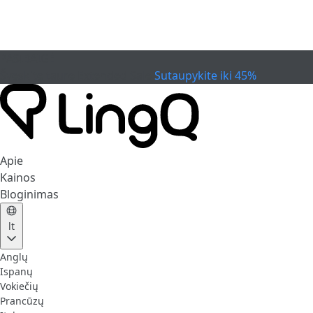
PASIBAIGĖ
Švęskite taurę
Extended Sale
Sutaupykite iki 45%
Apie
Kainos
Bloginimas
lt
Anglų
Ispanų
Vokiečių
Prancūzų