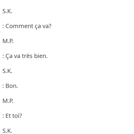
S.K.
: Comment ça va?
M.P.
: Ça va très bien.
S.K.
: Bon.
M.P.
: Et toi?
S.K.