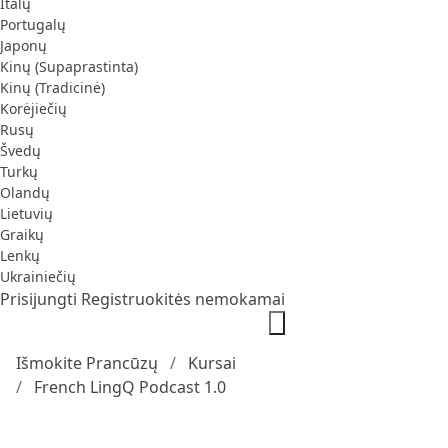
Italų
Portugalų
Japonų
Kinų (Supaprastinta)
Kinų (Tradicinė)
Korėjiečių
Rusų
Švedų
Turkų
Olandų
Lietuvių
Graikų
Lenkų
Ukrainiečių
Prisijungti
Registruokitės nemokamai
Išmokite Prancūzų
Kursai
French LingQ Podcast 1.0