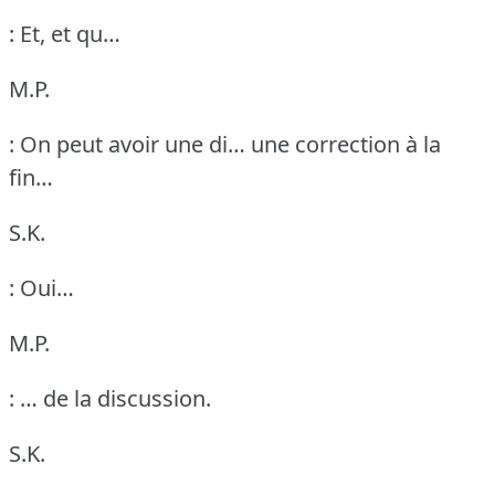
: Et, et qu…
M.P.
: On peut avoir une di… une correction à la
fin…
S.K.
: Oui…
M.P.
: … de la discussion.
S.K.