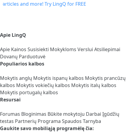
Apie LingQ
Apie
Kainos
Susisiekti
Mokykloms
Verslui
Atsiliepimai
Dovanų Parduotuvė
Populiarios kalbos
Mokytis anglų
Mokytis ispanų kalbos
Mokytis prancūzų
kalbos
Mokytis vokiečių kalbos
Mokytis italų kalbos
Mokytis portugalų kalbos
Resursai
Forumas
Bloginimas
Būkite mokytoju
Darbai
Įgūdžių
testas
Partnerių Programa
Spaudos Tarnyba
Gaukite savo mobiliąją programėlę čia: