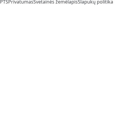
PTS
Privatumas
Svetainės žemėlapis
Slapukų politika