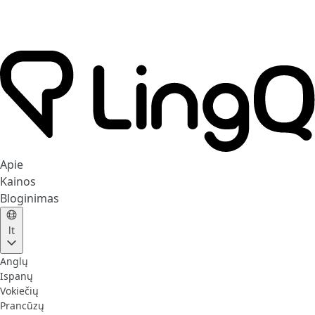
Apie
Kainos
Bloginimas
lt
Anglų
Ispanų
Vokiečių
Prancūzų