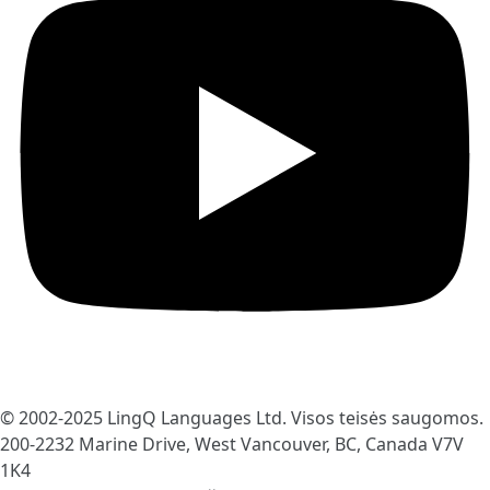
© 2002-2025
LingQ Languages Ltd.
Visos teisės saugomos.
200-2232 Marine Drive, West Vancouver, BC, Canada
V7V
1K4