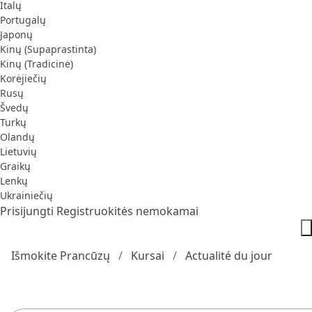
Italų
Portugalų
Japonų
Kinų (Supaprastinta)
Kinų (Tradicinė)
Korėjiečių
Rusų
Švedų
Turkų
Olandų
Lietuvių
Graikų
Lenkų
Ukrainiečių
Prisijungti
Registruokitės nemokamai
Išmokite Prancūzų
Kursai
Actualité du jour