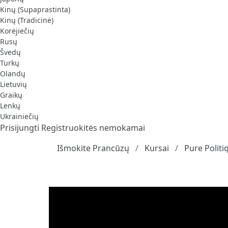
Kinų (Supaprastinta)
Kinų (Tradicinė)
Korėjiečių
Rusų
Švedų
Turkų
Olandų
Lietuvių
Graikų
Lenkų
Ukrainiečių
Prisijungti
Registruokitės nemokamai
Išmokite Prancūzų
Kursai
Pure Politi