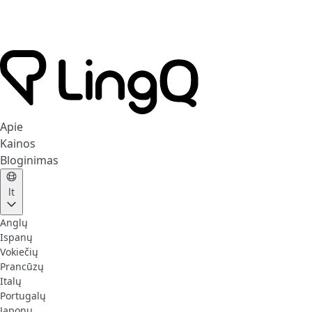
Apie
Kainos
Bloginimas
lt
Anglų
Ispanų
Vokiečių
Prancūzų
Italų
Portugalų
Japonų